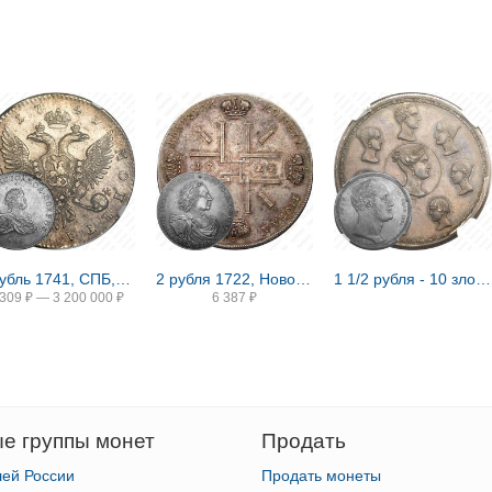
1 рубль 1741, СПБ, Иоанн, гурт надпись
2 рубля 1722, Новодел
1 1/2 рубля - 10 злотых 1836, семейный, П. У., Новодел
 309
₽
—
3 200 000
₽
6 387
₽
е группы монет
Продать
лей России
Продать монеты