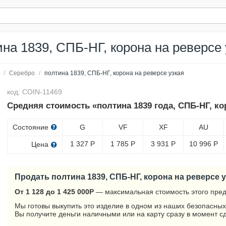
ина 1839, СПБ-НГ, корона на реверсе 
/
Серебро
/
полтина 1839, СПБ-НГ, корона на реверсе узкая
код: COIN-11469
Средняя стоимость «полтина 1839 года, СПБ-НГ, ко
Состояние
G
VF
XF
AU
1 327
Р
1 785
Р
3 931
Р
10 996
Р
Цена
Продать полтина 1839, СПБ-НГ, корона на реверсе 
От 1 128 до 1 425 000
Р
— максимальная стоимость этого пред
Мы готовы выкупить это изделие в одном из наших безопасных
Вы получите деньги наличными или на карту сразу в момент с