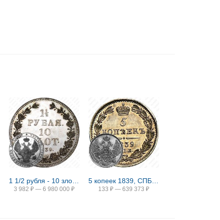
1 1/2 рубля - 10 злотых 1839, НГ
5 копеек 1839, СПБ-НГ
3 982
₽
—
6 980 000
₽
133
₽
—
639 373
₽