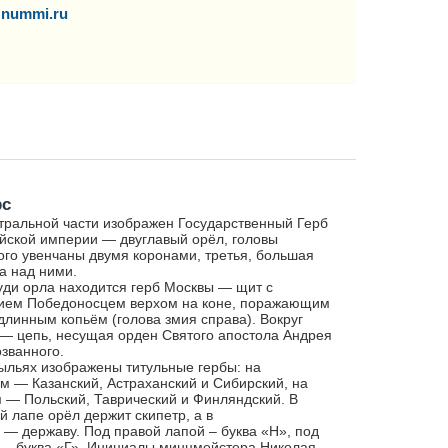
nummi.ru
рс
тральной части изображен Государственный Герб
йской империи — двуглавый орёл, головы
ого увенчаны двумя коронами, третья, большая
а над ними.
уди орла находится герб Москвы — щит с
ием Победоносцем верхом на коне, поражающим
длинным копьём (голова змия справа). Вокруг
— цепь, несущая орден Святого апостола Андрея
званного.
ыльях изображены титульные гербы: на
м — Казанский, Астраханский и Сибирский, на
 — Польский, Таврический и Финляндский. В
й лапе орёл держит скипетр, а в
 — державу. Под правой лапой – буква «Н», под
 – буква «Г». Инициалы минцмейстера Николая