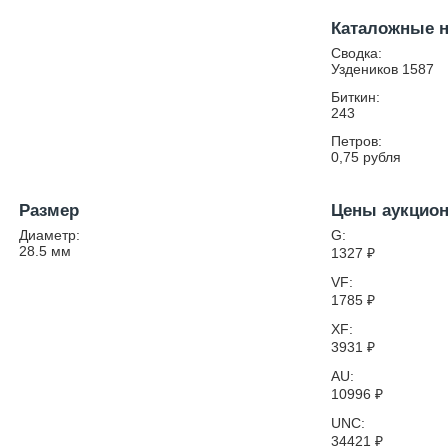
Каталожные 
Сводка:
Уздеников 1587
Биткин:
243
Петров:
0,75 рубля
Размер
Цены аукцио
Диаметр:
G:
28.5
мм
1327
₽
VF:
1785
₽
XF:
3931
₽
AU:
10996
₽
UNC:
34421
₽