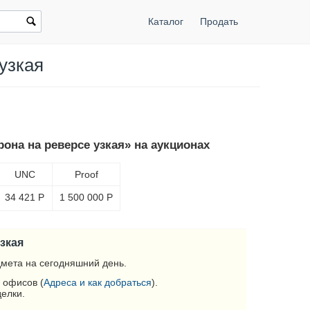
Каталог
Продать
узкая
рона на реверсе узкая» на аукционах
UNC
Proof
34 421
Р
1 500 000
Р
узкая
мета на сегодняшний день.
 офисов (
Адреса и как добраться
).
делки.