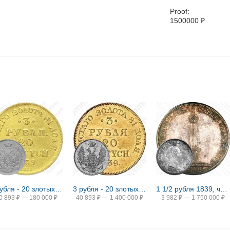
Proof:
1500000
₽
3 рубля - 20 злотых 1839, СПБ-АЧ
3 рубля - 20 злотых 1839, MW
1 1/2 рубля 1839, часовня на Бородинском поле
0 893
₽
—
180 000
₽
40 893
₽
—
1 400 000
₽
3 982
₽
—
1 750 000
₽