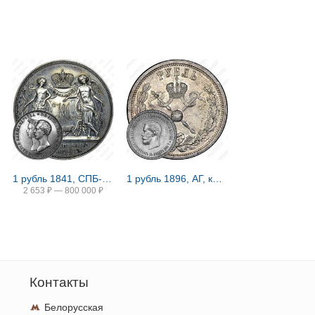
1 рубль 1841, СПБ-HI, свадьба Александра Николаевича
1 рубль 1896, АГ, коронация Николая II
2 653
₽
—
800 000
₽
Контакты
Белорусская