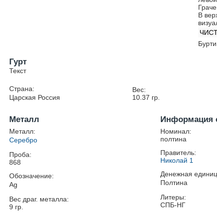
Граче
В вер
визуа
ЧИСТ
Бурти
Гурт
Текст
Страна:
Вес:
Царская Россия
10.37
гр.
Металл
Информация 
Металл:
Номинал:
полтина
Серебро
Правитель:
Проба:
Николай 1
868
Денежная единиц
Обозначение:
Полтина
Ag
Литеры:
Вес драг. металла:
СПБ-НГ
9
гр.