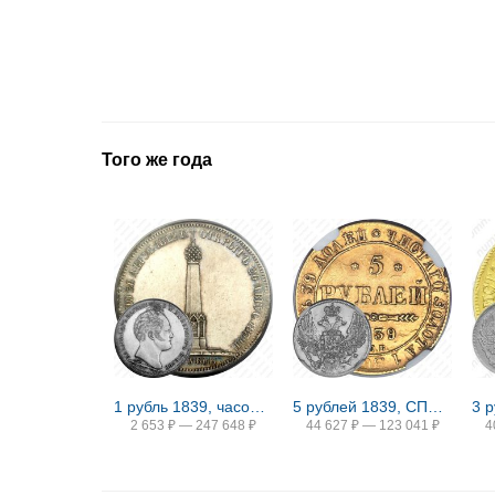
Того же года
1 рубль 1839, часовня на Бородинском поле
5 рублей 1839, СПБ-АЧ
2 653
₽
—
247 648
₽
44 627
₽
—
123 041
₽
4