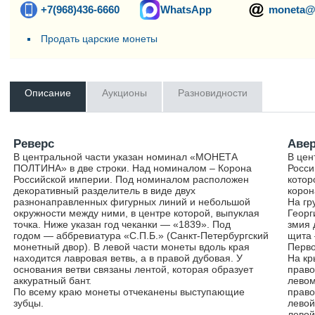
+7(968)436-6660
WhatsApp
moneta@
Продать царские монеты
Описание
Аукционы
Разновидности
Реверс
Аве
В центральной части указан номинал «МОНЕТА
В цен
ПОЛТИНА» в две строки. Над номиналом – Корона
Росси
Российской империи. Под номиналом расположен
котор
декоративный разделитель в виде двух
корон
разнонаправленных фигурных линий и небольшой
На гр
окружности между ними, в центре которой, выпуклая
Георг
точка. Ниже указан год чеканки — «1839». Под
змия 
годом — аббревиатура «С.П.Б.» (Санкт-Петербургский
щита 
монетный двор). В левой части монеты вдоль края
Перво
находится лавровая ветвь, а в правой дубовая. У
На кр
основания ветви связаны лентой, которая образует
право
аккуратный бант.
левом
По всему краю монеты отчеканены выступающие
право
зубцы.
левой
левой