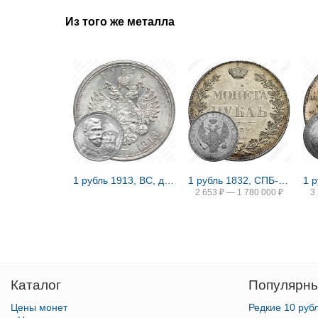
Из того же металла
1 рубль 1913, ВС, дом Романовых
1 рубль 1832, СПБ-НГ, венок 8 звеньев
2 653
₽
—
1 780 000
₽
3
Каталог
Популярны
Цены монет
Редкие 10 руб