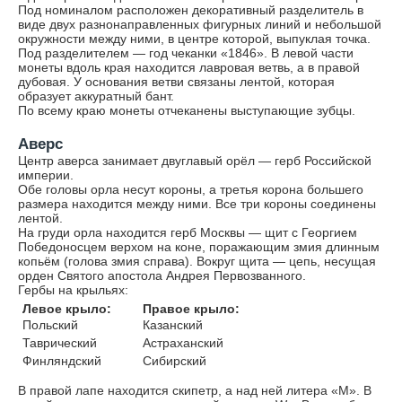
Под номиналом расположен декоративный разделитель в
виде двух разнонаправленных фигурных линий и небольшой
окружности между ними, в центре которой, выпуклая точка.
Под разделителем — год чеканки «1846». В левой части
монеты вдоль края находится лавровая ветвь, а в правой
дубовая. У основания ветви связаны лентой, которая
образует аккуратный бант.
По всему краю монеты отчеканены выступающие зубцы.
Аверс
Центр аверса занимает двуглавый орёл — герб Российской
империи.
Обе головы орла несут короны, а третья корона большего
размера находится между ними. Все три короны соединены
лентой.
На груди орла находится герб Москвы — щит с Георгием
Победоносцем верхом на коне, поражающим змия длинным
копьём (голова змия справа). Вокруг щита — цепь, несущая
орден Святого апостола Андрея Первозванного.
Гербы на крыльях:
Левое крыло:
Правое крыло:
Польский
Казанский
Таврический
Астраханский
Финляндский
Сибирский
В правой лапе находится скипетр, а над ней литера «М». В