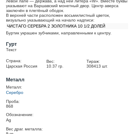
левой лапе — держава, а над ней литера «W». Вместе буквы
указывают на Варшавский монетный двор. Центр аверса
заключён в плетёный ободок.
В верхней части расположен восьмилистный цветок,
визуально указывающий на начало надписи:
ЧИСТАГО СЕРЕБРА 2 ЗОЛОТНИКА 10 1/2 ДОЛЕЙ
Буртик украшен зубчиками, направленными к центру.
Гурт
Текст
Страна:
Вес:
Тираж:
Царская Россия
10.37
гр.
308413
шт.
Металл
Металл:
Серебро
Проба:
868
Обозначение:
Ag
Вес драг. металла:
9
гр.