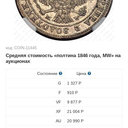
код: COIN-11445
Средняя стоимость «полтина 1846 года, MW» на
аукционах
Состояние
Цена
G
1 327
Р
F
910
Р
VF
9 877
Р
XF
21 004
Р
AU
20 990
Р