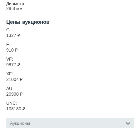
Диаметр:
28.8
мм
Цены аукционов
G:
1327
₽
F:
910
₽
VF:
9877
₽
XF:
21004
₽
AU:
20990
₽
UNC:
108180
₽
Аукционы