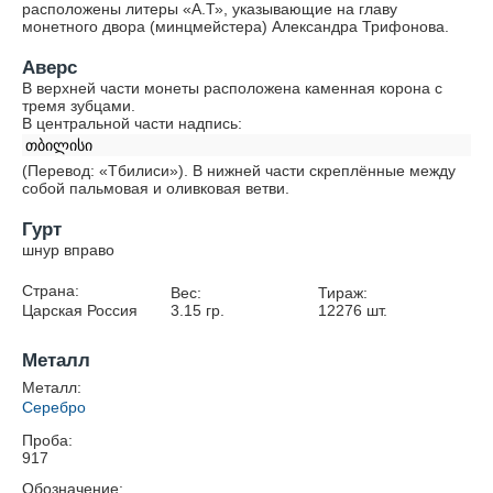
расположены литеры «А.Т», указывающие на главу
монетного двора (минцмейстера) Александра Трифонова.
Аверс
В верхней части монеты расположена каменная корона с
тремя зубцами.
В центральной части надпись:
თბილისი
(Перевод: «Тбилиси»). В нижней части скреплённые между
собой пальмовая и оливковая ветви.
Гурт
шнур вправо
Страна:
Вес:
Тираж:
Царская Россия
3.15
гр.
12276
шт.
Металл
Металл:
Серебро
Проба:
917
Обозначение: