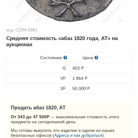
код: COIN-5981
Средняя стоимость «абаз 1820 года, АТ» на
аукционах
Состояние
Цена
G
403
Р
VF
1 864
Р
XF
50 000
Р
Продать абаз 1820, АТ
От 343 до 47 500
Р
— максимальная стоимость этого
предмета на сегодняшний день.
Мы готовы выкупить это изделие в одном из наших
безопасных офисов (
Адреса и как добраться
).