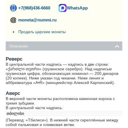
+7(968)436-6660
WhatsApp
moneta@nummi.ru
Продать царские монеты
Описание
Реверс
В центральной части надпись — надпись в две строки:
«ქართლი თეთრი» (грузинское серебро). Над надписью
грузинская цифра, обозначающая номинал — 200 динаров
(20 копеек). Ниже указан год чеканки. Ниже линия и
аббревиатура «A•R» (минцмейстер Алексей Карпинский).
Аверс
В верхней части монеты расположена каменная корона с
тремя зубцами.
В центральной части надпись:
თბილისი
(Перевод: «Тбилиси»). В нижней части скреплённые между
собой пальмовая и оливковая ветви.