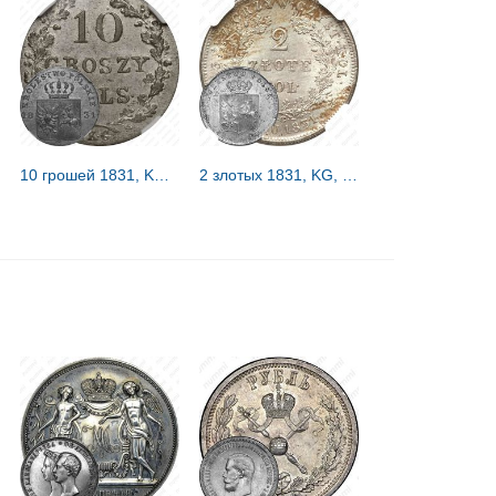
10 грошей 1831, KG, польское восстание, лапы орла согнуты
2 злотых 1831, KG, польское восстание