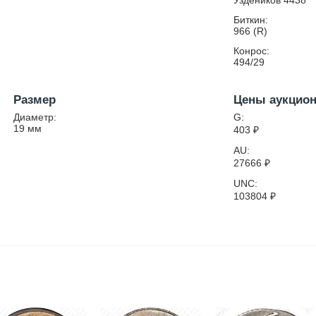
Уздеников 4438
Биткин:
966 (R)
Конрос:
494/29
Размер
Цены аукцио
Диаметр:
G:
19
мм
403
₽
AU:
27666
₽
UNC:
103804
₽