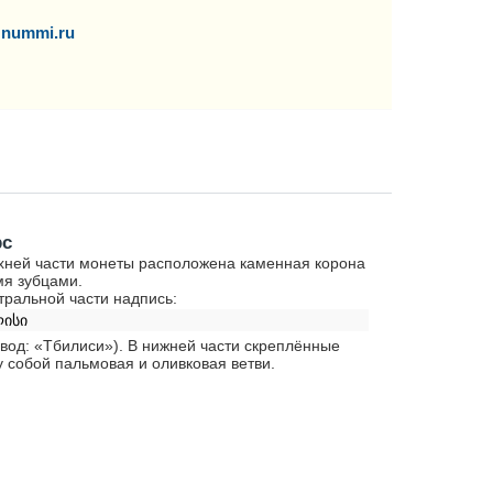
nummi.ru
рс
хней части монеты расположена каменная корона
мя зубцами.
тральной части надпись:
ისი
вод: «Тбилиси»). В нижней части скреплённые
 собой пальмовая и оливковая ветви.