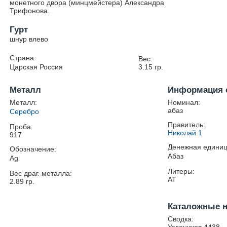
монетного двора (минцмейстера) Александра
Трифонова.
Гурт
шнур влево
Страна:
Вес:
Царская Россия
3.15
гр.
Металл
Информация 
Металл:
Номинал:
абаз
Серебро
Правитель:
Проба:
Николай 1
917
Денежная единиц
Обозначение:
Абаз
Ag
Литеры:
Вес драг. металла:
АТ
2.89
гр.
Каталожные 
Сводка: