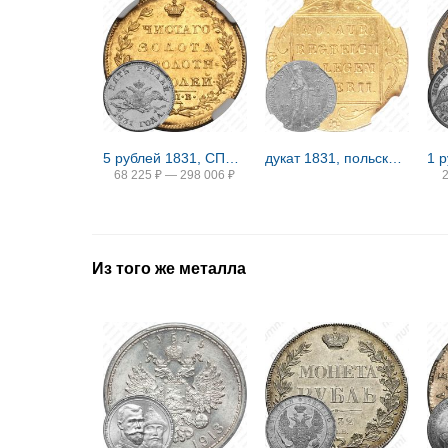
5 рублей 1831, СПБ-ПД
дукат 1831, польское восстание
68 225
₽
—
298 006
₽
Из того же металла