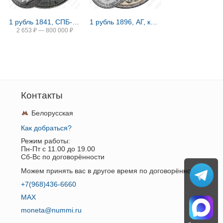
1 рубль 1841, СПБ-HI, свадьба Александра Николаевича
1 рубль 1896, АГ, коронация Николая II
2 653
₽
—
800 000
₽
Контакты
Белорусская
Как добраться?
Режим работы:
Пн-Пт c 11.00 до 19.00
Сб-Вс по договорённости
Можем принять вас в другое время по договорённости.
+7(968)436-6660
MAX
moneta@nummi.ru