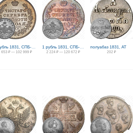
1 рубль 1831, СПБ-НГ, цифра "2" закрытая
1 рубль 1831, СПБ-НГ, цифра "2" открытая
полуабаз 1831, АТ
2 653
₽
—
102 999
₽
2 224
₽
—
120 672
₽
202
₽