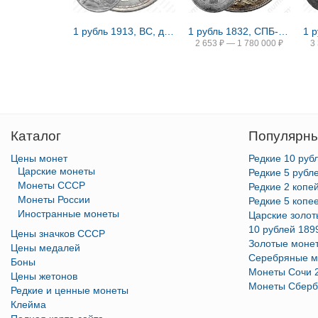
1 рубль 1913, ВС, дом Романовых
1 рубль 1832, СПБ-НГ, венок 8 звеньев
2 653
₽
—
1 780 000
₽
3
Каталог
Популярны
Цены монет
Редкие 10 руб
Царские монеты
Редкие 5 рубл
Монеты СССР
Редкие 2 копе
Монеты России
Редкие 5 копе
Иностранные монеты
Царские золо
10 рублей 189
Цены значков СССР
Золотые моне
Цены медалей
Серебряные м
Боны
Монеты Сочи 
Цены жетонов
Монеты Сберб
Редкие и ценные монеты
Клейма