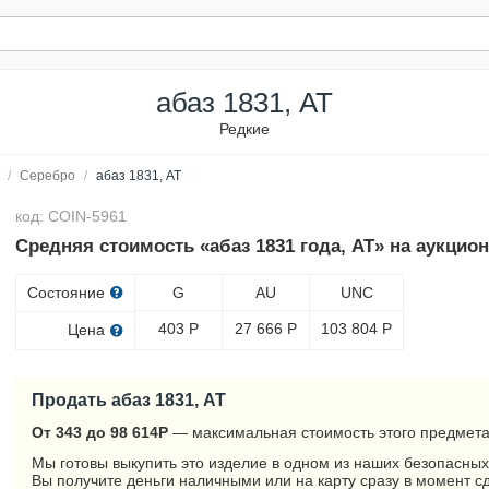
абаз 1831, АТ
Редкие
/
Серебро
/
абаз 1831, АТ
код: COIN-5961
Средняя стоимость «абаз 1831 года, АТ» на аукцио
Состояние
G
AU
UNC
403
Р
27 666
Р
103 804
Р
Цена
Продать абаз 1831, АТ
От 343 до 98 614
Р
— максимальная стоимость этого предмета
Мы готовы выкупить это изделие в одном из наших безопасных
Вы получите деньги наличными или на карту сразу в момент с