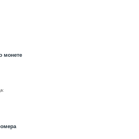
о монете
а:
номера