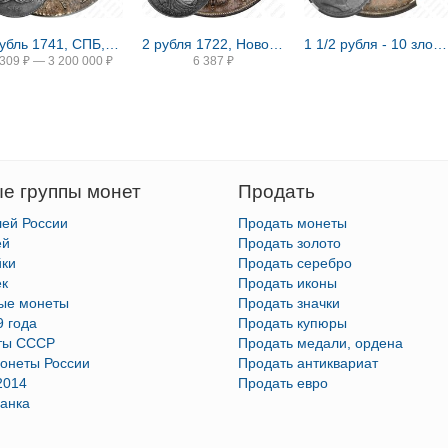
1 рубль 1741, СПБ, Иоанн, гурт надпись
2 рубля 1722, Новодел
1 1/2 рубля - 10 злотых 1836, семейный, П. У., Новодел
 309
₽
—
3 200 000
₽
6 387
₽
е группы монет
Продать
лей России
Продать монеты
ей
Продать золото
йки
Продать серебро
ек
Продать иконы
тые монеты
Продать значки
9 года
Продать купюры
ты СССР
Продать медали, ордена
онеты России
Продать антиквариат
2014
Продать евро
анка