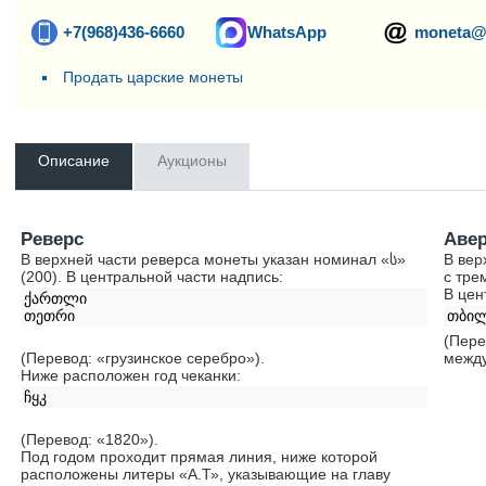
+7(968)436-6660
WhatsApp
moneta@
Продать царские монеты
Описание
Аукционы
Реверс
Аве
В верхней части реверса монеты указан номинал «ს»
В вер
(200). В центральной части надпись:
с тре
В цен
ქართლი
თეთრი
თბილ
(Пере
(Перевод: «грузинское серебро»).
между
Ниже расположен год чеканки:
ჩყკ
(Перевод: «1820»).
Под годом проходит прямая линия, ниже которой
расположены литеры «А.Т», указывающие на главу