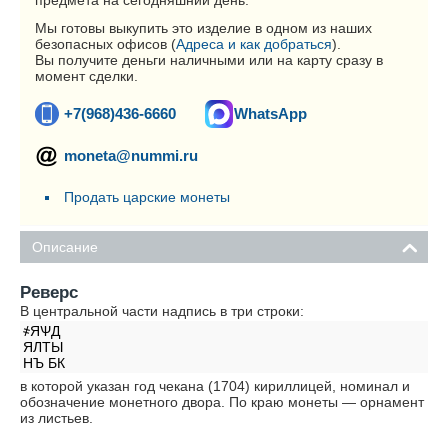
предмета на сегодняшний день.
Мы готовы выкупить это изделие в одном из наших
безопасных офисов (
Адреса и как добраться
).
Вы получите деньги наличными или на карту сразу в
момент сделки.
+7(968)436-6660
WhatsApp
moneta@nummi.ru
Продать царские монеты
Описание
Реверс
В центральной части надпись в три строки:
҂ЯѰД
ЯЛТЫ
НЪ БК
в которой указан год чекана (1704) кириллицей, номинал и
обозначение монетного двора. По краю монеты — орнамент
из листьев.