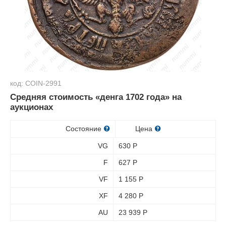
код: COIN-2991
Средняя стоимость «денга 1702 года» на
аукционах
Состояние
Цена
VG
630
Р
F
627
Р
VF
1 155
Р
XF
4 280
Р
AU
23 939
Р