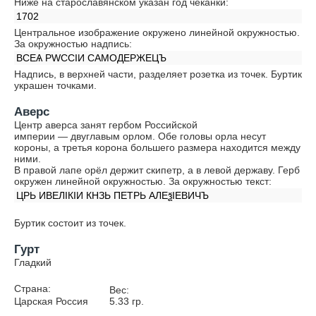
Ниже на старославянском указан год чеканки:
1702
Центральное изображение окружено линейной окружностью.
За окружностью надпись:
ВСЕѦ РWССIИ САМОДЕРЖЕЦЪ
Надпись, в верхней части, разделяет розетка из точек. Буртик
украшен точками.
Аверс
Центр аверса занят гербом Российской
империи — двуглавым орлом. Обе головы орла несут
короны, а третья корона большего размера находится между
ними.
В правой лапе орёл держит скипетр, а в левой державу. Герб
окружен линейной окружностью. За окружностью текст:
ЦРЬ ИВЕЛIКIИ КНЗЬ ПЕТРЬ АЛЕѯIЕВИЧЪ
Буртик состоит из точек.
Гурт
Гладкий
Страна:
Вес:
Царская Россия
5.33
гр.