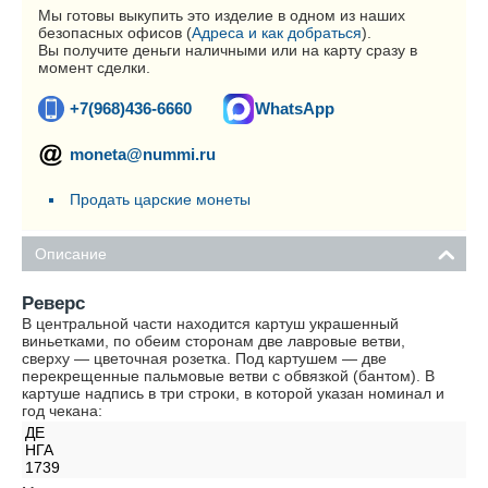
Мы готовы выкупить это изделие в одном из наших
безопасных офисов (
Адреса и как добраться
).
Вы получите деньги наличными или на карту сразу в
момент сделки.
+7(968)436-6660
WhatsApp
moneta@nummi.ru
Продать царские монеты
Описание
Реверс
В центральной части находится картуш украшенный
виньетками, по обеим сторонам две лавровые ветви,
сверху — цветочная розетка. Под картушем — две
перекрещенные пальмовые ветви с обвязкой (бантом). В
картуше надпись в три строки, в которой указан номинал и
год чекана:
ДЕ
НГА
1739