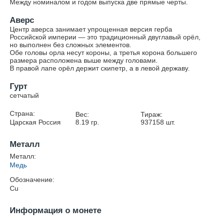
Между номиналом и годом выпуска две прямые черты.
Аверс
Центр аверса занимает упрощенная версия герба
Российской империи — это традиционный двуглавый орёл,
но выполнен без сложных элементов.
Обе головы орла несут короны, а третья корона большего
размера расположена выше между головами.
В правой лапе орёл держит скипетр, а в левой державу.
Гурт
сетчатый
Страна:
Вес:
Тираж:
Царская Россия
8.19
гр.
937158
шт.
Металл
Металл:
Медь
Обозначение:
Cu
Информация о монете