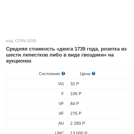
код: COIN-1045
Средняя стоимость «денга 1739 года, розетка из
шести лепестков либо в виде гвоздики» на
аукционах
Состояние
Цена
VG
32
Р
F
106
Р
VF
84
Р
XF
276
Р
AU
2 289
Р
UNC
13 000
Р