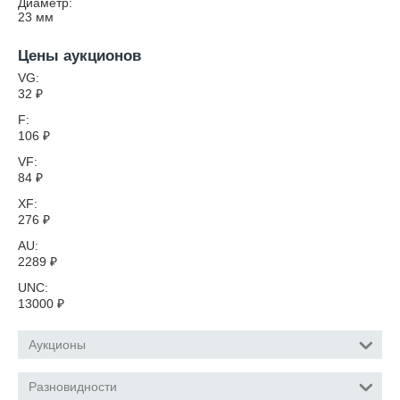
Диаметр:
23
мм
Цены аукционов
VG:
32
₽
F:
106
₽
VF:
84
₽
XF:
276
₽
AU:
2289
₽
UNC:
13000
₽
Аукционы
Разновидности