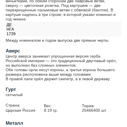
виньетками, по обеим сторонам две лавровые ветви,
сверху — цветочная розетка. Под картушем — две
перекрещенные пальмовые ветви с обвязкой (бантом). В
картуше надпись в три строки, в которой указан номинал и
год чекана:
ДЕ
НГА
1739
Между номиналом и годом выпуска две прямые черты.
Аверс
Центр аверса занимает упрощенная версия герба
Российской империи — это традиционный двуглавый орёл,
но выполнен без сложных элементов.
Обе головы орла несут короны, а третья корона большего
размера расположена выше между головами.
В правой лапе орёл держит скипетр, а в левой державу.
Гурт
сетчатый
Страна:
Вес:
Тираж:
Царская Россия
8.19
гр.
25466400
шт.
Металл