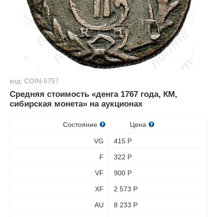
код: COIN-5757
Средняя стоимость «денга 1767 года, КМ,
сибирская монета» на аукционах
Состояние
Цена
VG
415
Р
F
322
Р
VF
900
Р
XF
2 573
Р
AU
8 233
Р