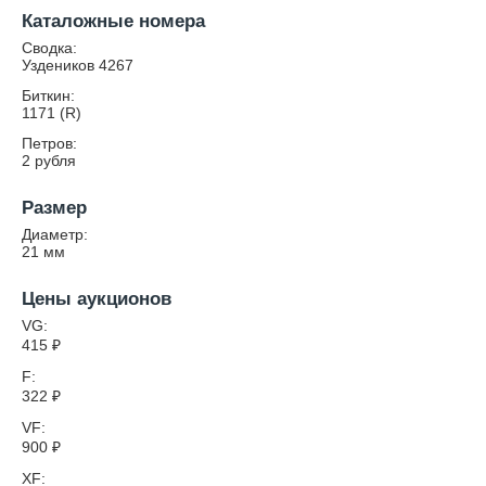
Каталожные номера
Сводка:
Уздеников 4267
Биткин:
1171 (R)
Петров:
2 рубля
Размер
Диаметр:
21
мм
Цены аукционов
VG:
415
₽
F:
322
₽
VF:
900
₽
XF: