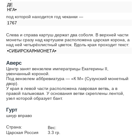
ДЕ
НГА•
под которой находится год чеканки —
1767
Слева и справа картуш держат два соболя. В верхней части
монеты сразу над картушем расположена царская корона, а
над ней четырёхлистный цветок. Вдоль края проходит текст:
•СИБИРСКАЯ•МОНЕТА•
Аверс
Центр занят вензелем императрицы Екатерины II,
увенчанный короной.
Под вензелем аббревиатура — «К М» (Сузунский монетный
двор).
У края в левой части расположена лавровая ветвь, а в
правой пальмовая. У основания ветви скреплены лентой,
узел которой образует бант.
Гурт
шнур вправо
Страна:
Вес:
Царская Россия
3.3
гр.