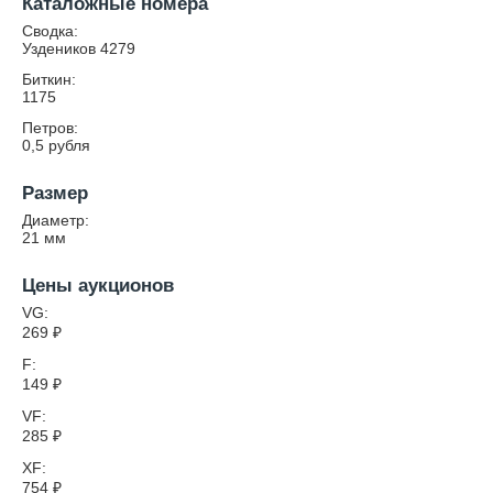
Каталожные номера
Сводка:
Уздеников 4279
Биткин:
1175
Петров:
0,5 рубля
Размер
Диаметр:
21
мм
Цены аукционов
VG:
269
₽
F:
149
₽
VF:
285
₽
XF:
754
₽