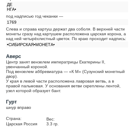
ДЕ
НГА•
под надписью год чеканки —
1769
Слева и справа картуш держат два соболя. В верхней части
монеты сразу над картушем расположена царская корона, а
над ней четырёхлистный цветок. По краю проходит надпись:
•СИБИРСКАЯ•МОНЕТА•
Аверс
Центр занят вензелем императрицы Екатерины II,
увенчанный короной.
Под вензелем аббревиатура — «К М» (Сузунский монетный
двор).
У края в левой части расположена лавровая ветвь, а в
правой пальмовая. У основания ветви скреплены лентой,
узел которой образует бант.
Гурт
шнур вправо
Страна:
Вес:
Царская Россия
3.3
гр.