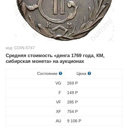
код: COIN-5747
Средняя стоимость «денга 1769 года, КМ,
сибирская монета» на аукционах
Состояние
Цена
VG
269
Р
F
149
Р
VF
285
Р
XF
754
Р
AU
9 106
Р