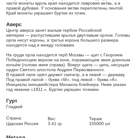
части монеты вдоль края находится лавровая ветвь, а в
правой дубовая. У основания ветви переплетены лентой.
Край монеты украшает буртик из точек.
Аверс
Центр аверса занят малым гербом Российской
империи — распустившим крылья двуглавым орлом. Головы
орла несут короны, а третья корона большего размера
находится над и между головами.
На груди орла находится герб Москвы — щит с Георгием
Победоносцем верхом на коне, поражающим змия длинным
копьём (голова змия справа). Вокруг щита — цепь, несущая
орден Святого апостола Андрея Первозванного.
В правой лапе орёл держит скипетр, а в левой — державу.
Под правой лапой – буква «М», под левой – буква «К».
Инициалы минцмейстера Михаила Клейнера. Ниже указан
год чеканки «1811.». Буртик украшен точками.
Гурт
Гладкий
Страна:
Вес:
Тираж:
Царская Россия
3.41
гр.
155000
шт.
Металл