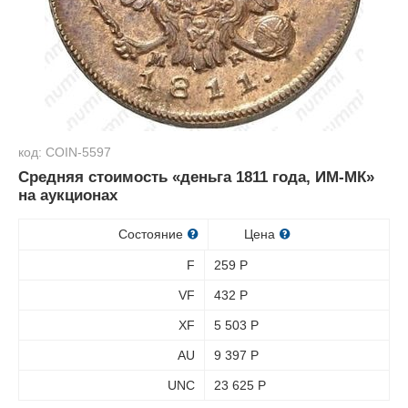
код: COIN-5597
Средняя стоимость «деньга 1811 года, ИМ-МК»
на аукционах
Состояние
Цена
F
259
Р
VF
432
Р
XF
5 503
Р
AU
9 397
Р
UNC
23 625
Р