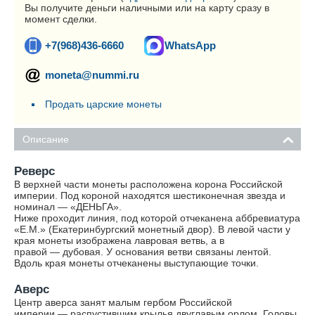
Вы получите деньги наличными или на карту сразу в
момент сделки.
+7(968)436-6660
WhatsApp
moneta@nummi.ru
Продать царские монеты
Описание
Реверс
В верхней части монеты расположена корона Российской
империи. Под короной находятся шестиконечная звезда и
номинал — «ДЕНЬГА».
Ниже проходит линия, под которой отчеканена аббревиатура
«Е.М.» (Екатеринбургский монетный двор). В левой части у
края монеты изображена лавровая ветвь, а в
правой — дубовая. У основания ветви связаны лентой.
Вдоль края монеты отчеканены выступающие точки.
Аверс
Центр аверса занят малым гербом Российской
империи — распустившим крылья двуглавым орлом. Головы