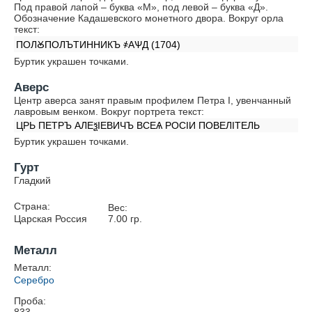
Под правой лапой – буква «М», под левой – буква «Д».
Обозначение Кадашевского монетного двора. Вокруг орла
текст:
ПОЛꙊПОЛЪТИННИКЪ ҂АѰД (1704)
Буртик украшен точками.
Аверс
Центр аверса занят правым профилем Петра I, увенчанный
лавровым венком. Вокруг портрета текст:
ЦРЬ ПЕТРЪ АЛЕѯIЕВИЧЪ ВСЕѦ РОСIИ ПОВЕЛIТЕЛЬ
Буртик украшен точками.
Гурт
Гладкий
Страна:
Вес:
Царская Россия
7.00
гр.
Металл
Металл:
Серебро
Проба: