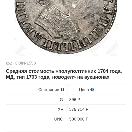
код: COIN-1593
Средняя стоимость «полуполтинник 1704 года,
МД, тип 1703 года, новодел» на аукционах
Состояние
Цена
G
896
Р
XF
375 714
Р
UNC
500 000
Р