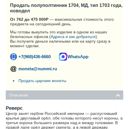
Продать полуполтинник 1704, МД, тип 1703 года,
новодел
От 762 до 475 000
Р
— максимальная стоимость этого
предмета на сегодняшний день.
Мы готовы выкупить это изделие в одном из наших
безопасных офисов (
Адреса и как добраться
).
Вы получите деньги наличными или на карту сразу в
момент сделки.
+7(968)436-6660
WhatsApp
moneta@nummi.ru
Продать царские монеты
Описание
Реверс
Центр занят гербом Российской империи — распустивший
крылья двуглавый орёл, обе головы которого несут короны, а
третья корона большего размера над и между головами. В
правой лапе орёл держит скипетр, а в левой державу.