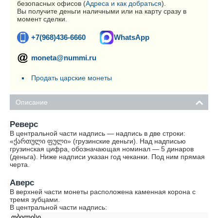
безопасных офисов (
Адреса и как добраться
).
Вы получите деньги наличными или на карту сразу в
момент сделки.
+7(968)436-6660
WhatsApp
moneta@nummi.ru
Продать царские монеты
Описание
Реверс
В центральной части надпись — надпись в две строки:
«ქართული ფული» (грузинские деньги). Над надписью
грузинская цифра, обозначающая номинал — 5 динаров
(деньга). Ниже надписи указан год чеканки. Под ним прямая
черта.
Аверс
В верхней части монеты расположена каменная корона с
тремя зубцами.
В центральной части надпись:
თბილისი