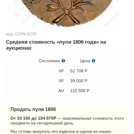
код: COIN-5229
Средняя стоимость «пули 1806 года» на
аукционах
Состояние
Цена
VF
52 708
Р
XF
39 000
Р
AU
110 500
Р
Продать пули 1806
От 33 150 до 104 975
Р
— максимальная стоимость этого
предмета на сегодняшний день.
Мы готовы выкупить это изделие в одном из наших