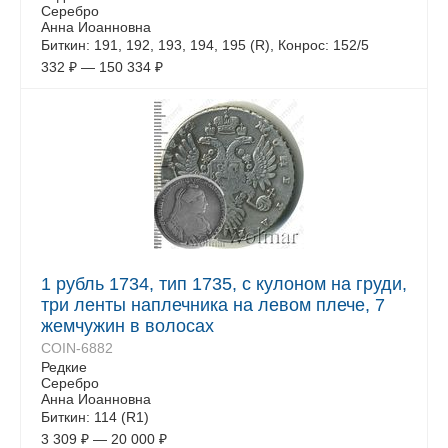
Серебро
Анна Иоанновна
Биткин: 191, 192, 193, 194, 195 (R), Конрос: 152/5
332
₽
—
150 334
₽
1 рубль 1734, тип 1735, с кулоном на груди,
три ленты наплечника на левом плече, 7
жемчужин в волосах
COIN-6882
Редкие
Серебро
Анна Иоанновна
Биткин: 114 (R1)
3 309
₽
—
20 000
₽