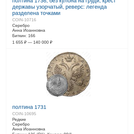
полтина 1736, без кулона на груди, крест
державы узорчатый, реверс: легенда
разделена точками
COIN-10716
Серебро
Анна Иоанновна
Биткин: 166
1 655
₽
—
140 000
₽
полтина 1731
COIN-10695
Редкие
Серебро
Анна Иоанновна