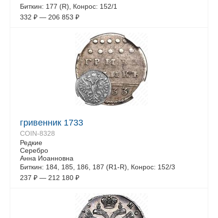
Биткин: 177 (R), Конрос: 152/1
332
₽
—
206 853
₽
гривенник 1733
COIN-8328
Редкие
Серебро
Анна Иоанновна
Биткин: 184, 185, 186, 187 (R1-R), Конрос: 152/3
237
₽
—
212 180
₽