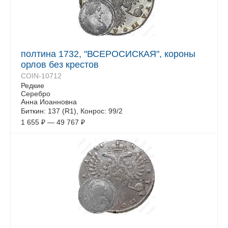
полтина 1732, "ВСЕРОСИСКАЯ", короны
орлов без крестов
COIN-10712
Редкие
Серебро
Анна Иоанновна
Биткин: 137 (R1), Конрос: 99/2
1 655
₽
—
49 767
₽