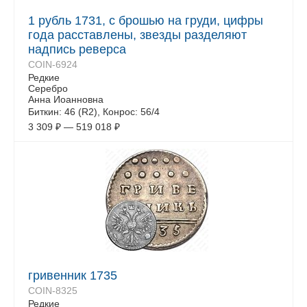
1 рубль 1731, с брошью на груди, цифры
года расставлены, звезды разделяют
надпись реверса
COIN-6924
Редкие
Серебро
Анна Иоанновна
Биткин: 46 (R2), Конрос: 56/4
3 309
₽
—
519 018
₽
гривенник 1735
COIN-8325
Редкие