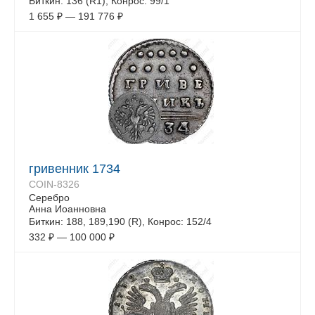
Биткин: 136 (R1), Конрос: 99/1
1 655
₽
—
191 776
₽
гривенник 1734
COIN-8326
Серебро
Анна Иоанновна
Биткин: 188, 189,190 (R), Конрос: 152/4
332
₽
—
100 000
₽