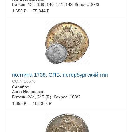
Биткин: 138, 139, 140, 141, 142, Конрос: 99/3
1 655
₽
—
75 844
₽
полтина 1738, СПБ, петербургский тип
COIN-10670
Серебро
Анна Иоанновна
Биткин: 244, 245 (R), Конрос: 103/2
1 655
₽
—
108 384
₽