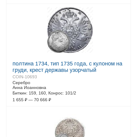
полтина 1734, тип 1735 года, с кулоном на
груди, крест державы узорчатый
COIN-10693
Серебро
Анна Иоанновна
Биткин: 159, 160, Конрос: 101/2
1 655
₽
—
70 666
₽