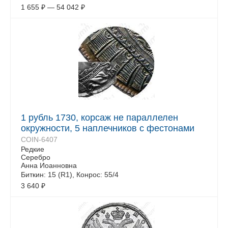
1 655
₽
—
54 042
₽
1 рубль 1730, корсаж не параллелен
окружности, 5 наплечников с фестонами
COIN-6407
Редкие
Серебро
Анна Иоанновна
Биткин: 15 (R1), Конрос: 55/4
3 640
₽