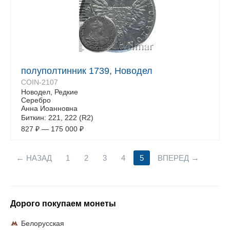
полуполтинник 1739, Новодел
COIN-2107
Новодел, Редкие
Серебро
Анна Иоанновна
Биткин: 221, 222 (R2)
827
₽
—
175 000
₽
НАЗАД
1
2
3
4
5
ВПЕРЕД
Дорого покупаем монеты
Белорусская