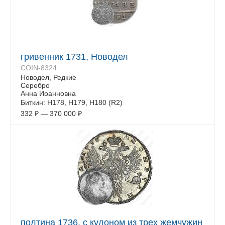
гривенник 1731, Новодел
COIN-8324
Новодел, Редкие
Серебро
Анна Иоанновна
Биткин: Н178, Н179, Н180 (R2)
332
₽
—
370 000
₽
полтина 1736, с кулоном из трех жемчужин