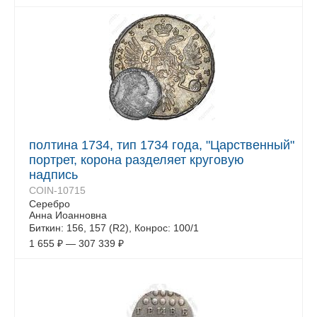
полтина 1734, тип 1734 года, "Царственный"
портрет, корона разделяет круговую
надпись
COIN-10715
Серебро
Анна Иоанновна
Биткин: 156, 157 (R2), Конрос: 100/1
1 655
₽
—
307 339
₽