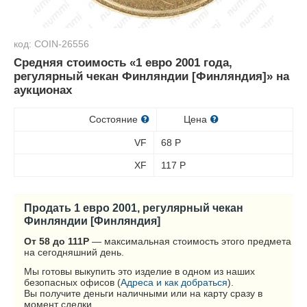
код: COIN-26556
Средняя стоимость «1 евро 2001 года,
регулярный чекан Финляндии [Финляндия]» на
аукционах
Состояние
Цена
VF
68
Р
XF
117
Р
Продать 1 евро 2001, регулярный чекан
Финляндии [Финляндия]
От 58 до 111
Р
— максимальная стоимость этого предмета
на сегодняшний день.
Мы готовы выкупить это изделие в одном из наших
безопасных офисов (
Адреса и как добраться
).
Вы получите деньги наличными или на карту сразу в
момент сделки.