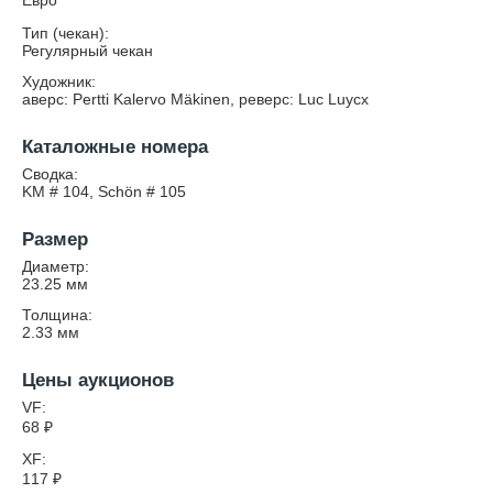
Евро
Тип (чекан):
Регулярный чекан
Художник:
аверс: Pertti Kalervo Mäkinen, реверс: Luc Luycx
Каталожные номера
Сводка:
KM # 104, Schön # 105
Размер
Диаметр:
23.25
мм
Толщина:
2.33
мм
Цены аукционов
VF:
68
₽
XF:
117
₽