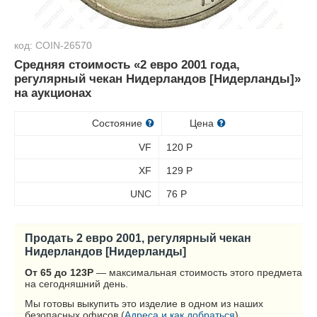
код: COIN-26570
Средняя стоимость «2 евро 2001 года,
регулярный чекан Нидерландов [Нидерланды]»
на аукционах
Состояние
Цена
VF
120
Р
XF
129
Р
UNC
76
Р
Продать 2 евро 2001, регулярный чекан
Нидерландов [Нидерланды]
От 65 до 123
Р
— максимальная стоимость этого предмета
на сегодняшний день.
Мы готовы выкупить это изделие в одном из наших
безопасных офисов (
Адреса и как добраться
).