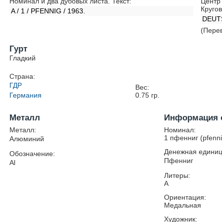
Номинал и два дубовых листа. Текст:
Центр 
Кругов
A / 1 / PFENNIG / 1963.
DEUT
(Пере
Гурт
Гладкий
Страна:
ГДР
Вес:
Германия
0.75
гр.
Металл
Информация 
Металл:
Номинал:
1 пфенниг (pfenni
Алюминий
Денежная единиц
Обозначение:
Пфенниг
Al
Литеры:
А
Ориентация:
Медальная
Художник: