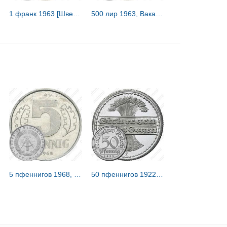
1 франк 1963 [Швейцария]
500 лир 1963, Вакантный престол [Ватикан]
5 пфеннигов 1968, A [Германия / ГДР]
50 пфеннигов 1922, E, знак монетного двора "E" — Мульденхюттен [Германия / Веймарская республика]