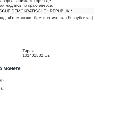
аверса занимает Герб ГДР.
ая надпись по краю аверса:
SCHE DEMOKRATISCHE * REPUBLIK *
вод: «Германская Демократическая Республика»).
Тираж:
101401582
шт.
о монете
g)
а: