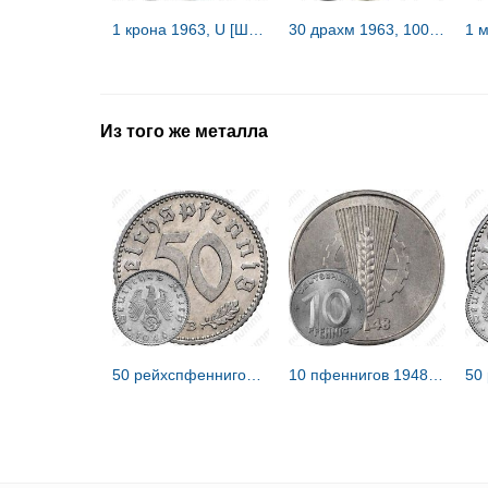
1 крона 1963, U [Швеция]
30 драхм 1963, 100 лет пяти королям Греции [Греция]
Из того же металла
50 рейхспфеннигов 1940 [Германия / Третий рейх]
10 пфеннигов 1948, А [Германия / ГДР]