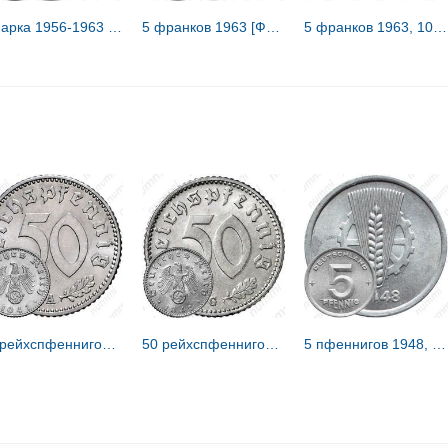
1 марка 1956-1963 [Германия / ГДР]
5 франков 1963 [Франция]
5 франков 1963, 100 лет Красному Кресту [Швейцария]
50 рейхспфеннигов 1941 [Германия / Третий рейх]
50 рейхспфеннигов 1942 [Германия / Третий рейх]
5 пфеннигов 1948, А [Германия / ГДР]