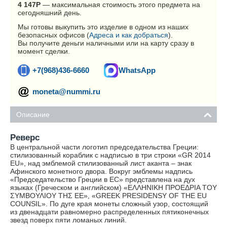
4 147
Р
— максимальная стоимость этого предмета на
сегодняшний день.
Мы готовы выкупить это изделие в одном из наших
безопасных офисов (
Адреса и как добраться
).
Вы получите деньги наличными или на карту сразу в
момент сделки.
+7(968)436-6660
WhatsApp
moneta@nummi.ru
Описание
Реверс
В центральной части логотип председательства Греции:
стилизованный кораблик с надписью в три строки «GR 2014
EU», над эмблемой стилизованный лист аканта – знак
Афинского монетного двора. Вокруг эмблемы надпись
«Председательство Греции в ЕС» представлена на дух
языках (Греческом и английском) «ΕΛΛΗΝΙΚΗ ΠΡΟΕΔΡΙΑ ΤΟΥ
ΣΥΜΒΟΥΛΙΟΥ ΤΗΣ ΕΕ», «GREEK PRESIDENSY OF THE EU
COUNSIL». По дуге края монеты сложный узор, состоящий
из двенадцати равномерно распределенных пятиконечных
звезд поверх пяти ломаных линий.