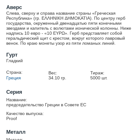
Аверс
Слева, сверху и справа название страны «Греческая
Республика» (гр. EΛΛHNIKH ΔHMOKATIA). По центру герб
государства, окруженный двенадцатью пяти конечными
звездами и капитель с волютами ионической колонны. Ниже
надпись 10 евро - «10 ΕΥΡΩ». Герб представляет собой
геральдический щит с крестом, вокруг которого лавровый
венок. По краю монеты узор из пяти ломаных линий.
Гурт
Гладкий
Страна:
Вес:
Тираж:
Греция
34.10
гр.
5000
шт.
Серия
Название:
председательство Греции в Совете ЕС
Качество выпуска:
Proof
Металл
Металл: