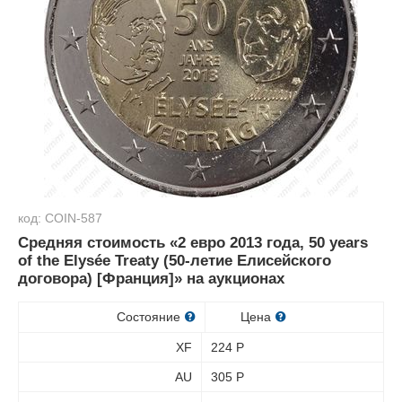
код: COIN-587
Средняя стоимость «2 евро 2013 года, 50 years
of the Elysée Treaty (50-летие Елисейского
договора) [Франция]» на аукционах
Состояние
Цена
XF
224
Р
AU
305
Р