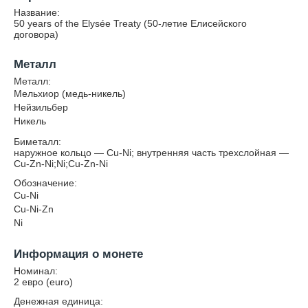
Название:
50 years of the Elysée Treaty (50-летие Елисейского
договора)
Металл
Металл:
Мельхиор (медь-никель)
Нейзильбер
Никель
Биметалл:
наружное кольцо — Cu-Ni; внутренняя часть трехслойная —
Cu-Zn-Ni;Ni;Cu-Zn-Ni
Обозначение:
Cu-Ni
Cu-Ni-Zn
Ni
Информация о монете
Номинал:
2 евро (euro)
Денежная единица: