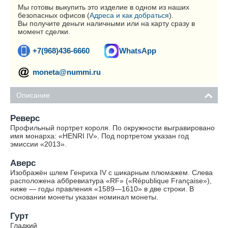
Мы готовы выкупить это изделие в одном из наших
безопасных офисов (
Адреса и как добраться
).
Вы получите деньги наличными или на карту сразу в
момент сделки.
+7(968)436-6660
WhatsApp
moneta@nummi.ru
Описание
Реверс
Профильный портрет короля. По окружности выгравировано
имя монарха: «HENRI IV». Под портретом указан год
эмиссии «2013».
Аверс
Изображён шлем Генриха IV с шикарным плюмажем. Слева
расположена аббревиатура «RF» («République Française»),
ниже — годы правления «1589—1610» в две строки. В
основании монеты указан номинал монеты.
Гурт
Гладкий