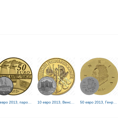
50 евро 2013, пароход Амазонка [Франция] Proof
10 евро 2013, Венская филармония [Австрия]
50 евро 2013, Генрих IV [Франция] Proof