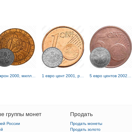
10 крон 2000, миллениум - смена тысячелетия [Чехия]
1 евро цент 2001, регулярный чекан Монако [Монако]
5 евро центов 2002, A, регулярный чекан Германии, знак монетного двора: "A" - Берлин [Германия]
е группы монет
Продать
лей России
Продать монеты
ей
Продать золото