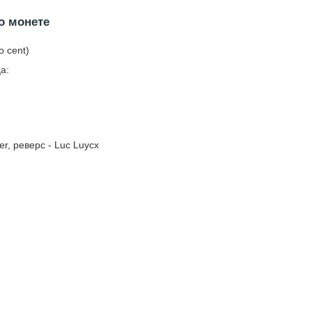
о монете
o cent)
а:
er, реверс - Luc Luycx