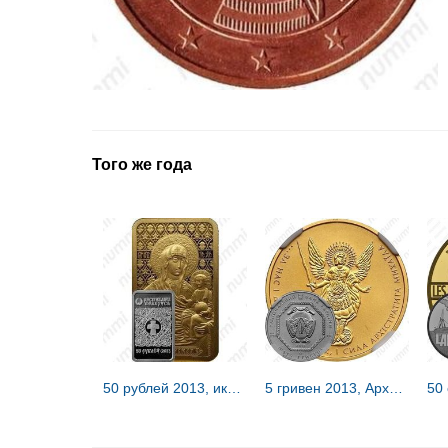
Того же года
50 рублей 2013, икона Богородицы Минская [Беларусь] Proof
5 гривен 2013, Архистратиг Михаил [Украина]