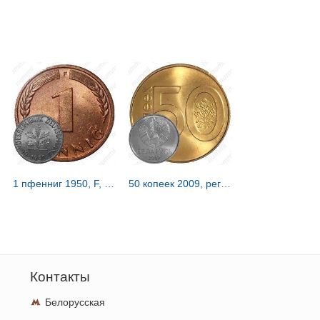
1 пфенниг 1950, F, знак монетного двора: "F" - Штутгарт [Германия / ФРГ]
50 копеек 2009, регулярный чекан Беларуси [Беларусь]
Контакты
Белорусская