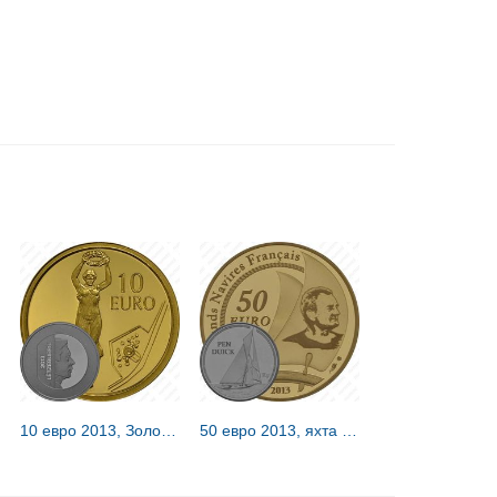
10 евро 2013, Золотая дама [Люксембург] Proof
50 евро 2013, яхта Pen Duick [Франция] Proof