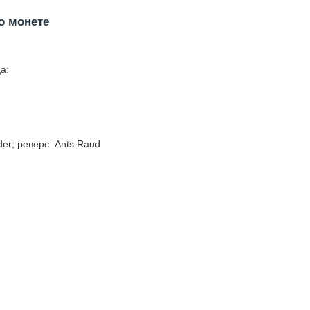
о монете
а:
der; реверс: Ants Raud