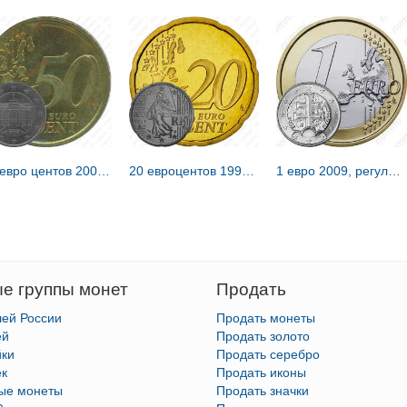
50 евро центов 2002, D, регулярный чекан Германии, знак монетного двора: "D" - Мюнхен [Германия]
20 евроцентов 1999-2006 [Франция]
1 евро 2009, регулярный чекан Словакии [Словакия]
е группы монет
Продать
лей России
Продать монеты
ей
Продать золото
йки
Продать серебро
ек
Продать иконы
тые монеты
Продать значки