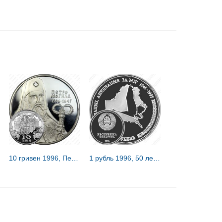
10 гривен 1996, Петр Могила [Украина] Proof
1 рубль 1996, 50 лет образования ООН [Беларусь] Proof