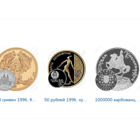
200 гривен 1996, Киево-Печерская Лавра [Украина] Proof
50 рублей 1996, художественная гимнастика [Беларусь] Proof
1000000 карбованцев 1996, Богдан Хмельницкий [Украина] Proof