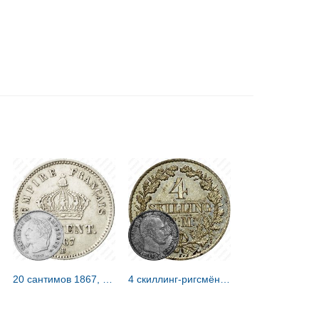
20 сантимов 1867, BB, знак монетного двора: "BB" - Страсбург [Франция]
4 скиллинг-ригсмёнта 1867-1874 [Дания]