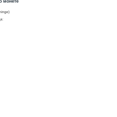
о монете
ninge)
а: