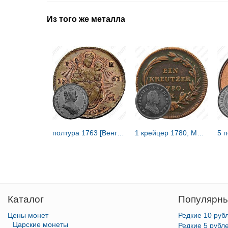
Из того же металла
полтура 1763 [Венгрия]
1 крейцер 1780, Мария Терезия [Австрия]
Каталог
Популярны
Цены монет
Редкие 10 руб
Царские монеты
Редкие 5 рубл