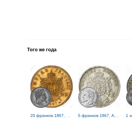
Того же года
20 франков 1867, BB, знак монетного двора: "BB" - Страсбург [Франция]
5 франков 1867, A, Серебро /серый цвет/ [Франция]