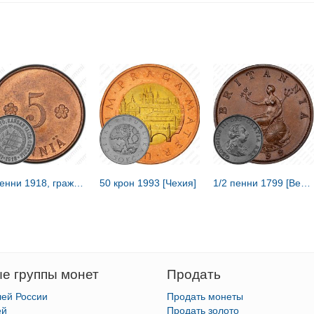
5 пенни 1918, гражданская война (трубы) [Финляндия]
50 крон 1993 [Чехия]
1/2 пенни 1799 [Великобритания]
е группы монет
Продать
лей России
Продать монеты
ей
Продать золото