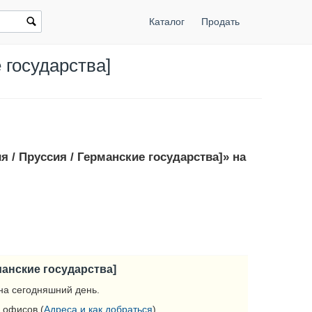
Каталог
Продать
 государства]
 / Пруссия / Германские государства]» на
манские государства]
на сегодняшний день.
 офисов (
Адреса и как добраться
).