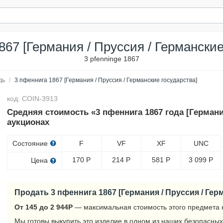
867 [Германия / Пруссия / Германские
3 pfenninge 1867
дь
/
3 пфеннига 1867 [Германия / Пруссия / Германские государства]
код: COIN-3913
Средняя стоимость «3 пфеннига 1867 года [Германия
аукционах
Состояние
F
VF
XF
UNC
170
Р
214
Р
581
Р
3 099
Р
Цена
Продать 3 пфеннига 1867 [Германия / Пруссия / Гер
От 145 до 2 944
Р
— максимальная стоимость этого предмета 
Мы готовы выкупить это изделие в одном из наших безопасных