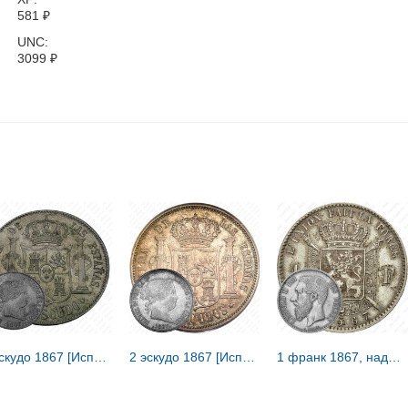
581
₽
UNC:
3099
₽
1 эскудо 1867 [Испания]
2 эскудо 1867 [Испания]
1 франк 1867, надпись на французском - "DES BELGES" [Бельгия]