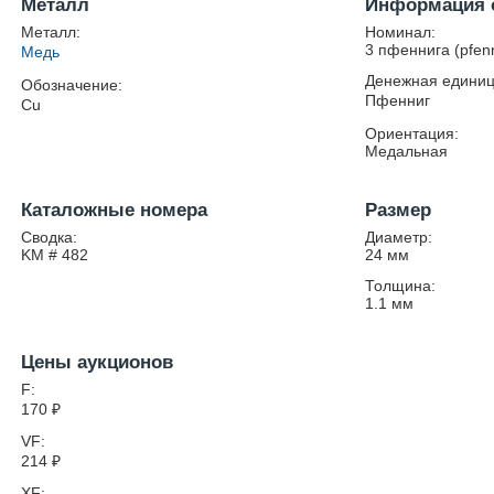
Металл
Информация 
Металл:
Номинал:
3 пфеннига (pfen
Медь
Денежная единиц
Обозначение:
Пфенниг
Cu
Ориентация:
Медальная
Каталожные номера
Размер
Сводка:
Диаметр:
KM # 482
24
мм
Толщина:
1.1
мм
Цены аукционов
F:
170
₽
VF:
214
₽
XF: