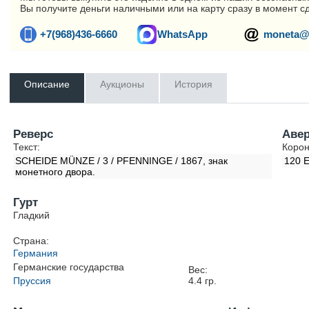
Вы получите деньги наличными или на карту сразу в момент с
+7(968)436-6660
WhatsApp
moneta@
Описание
Аукционы
История
Реверс
Аве
Текст:
Корон
SCHEIDE MÜNZE / 3 / PFENNINGE / 1867, знак
120 
монетного двора.
Гурт
Гладкий
Страна:
Германия
Германские государства
Вес:
Пруссия
4.4
гр.