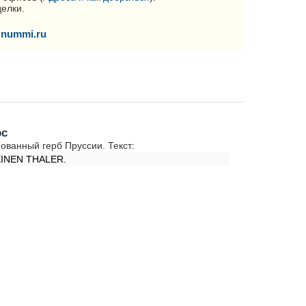
делки.
nummi.ru
рс
ованный герб Пруссии. Текст:
EINEN THALER.