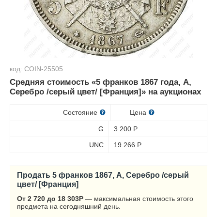
код: COIN-25505
Средняя стоимость «5 франков 1867 года, A,
Серебро /серый цвет/ [Франция]» на аукционах
Состояние
Цена
G
3 200
Р
UNC
19 266
Р
Продать 5 франков 1867, A, Серебро /серый
цвет/ [Франция]
От 2 720 до 18 303
Р
— максимальная стоимость этого
предмета на сегодняшний день.