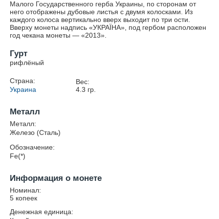
Малого Государственного герба Украины, по сторонам от
него отображены дубовые листья с двумя колосками. Из
каждого колоса вертикально вверх выходит по три ости.
Вверху монеты надпись «УКРАЇНА», под гербом расположен
год чекана монеты — «2013».
Гурт
рифлёный
Страна:
Вес:
Украина
4.3
гр.
Металл
Металл:
Железо (Сталь)
Обозначение:
Fe(*)
Информация о монете
Номинал:
5 копеек
Денежная единица: