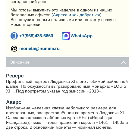
сегодняшний день.
Мы готовы выкупить это изделие в одном из наших
безопасных офисов (
Адреса и как добраться
).
Вы получите деньги наличными или на карту сразу в
момент сделки.
+7(968)436-6660
WhatsApp
moneta@nummi.ru
Описание
Реверс
Профильный портрет Людовика XI в его любимой войлочной
шапке. По окружности выгравировано имя монарха: «LOUIS
XI ». Под портретом указан год эмиссии «2013».
Аверс
Изображена железная клетка небольшого размера для
арестованных, распространённая во времена Людовика XI.
Слева расположена аббревиатура «RF» («République
Française»), ниже — годы правления короля «1461—1483» в
две строки. В основании монеты — номинал монеты.