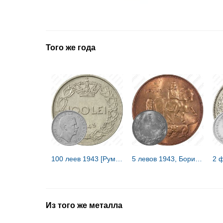
Того же года
100 леев 1943 [Румыния]
5 левов 1943, Борис III [Болгария]
Из того же металла