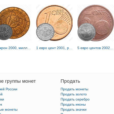
10 крон 2000, миллениум - смена тысячелетия [Чехия]
1 евро цент 2001, регулярный чекан Монако [Монако]
5 евро центов 2002, A, регулярный чекан Германии, знак монетного двора: "A" - Берлин [Германия]
е группы монет
Продать
лей России
Продать монеты
ей
Продать золото
йки
Продать серебро
ек
Продать иконы
тые монеты
Продать значки