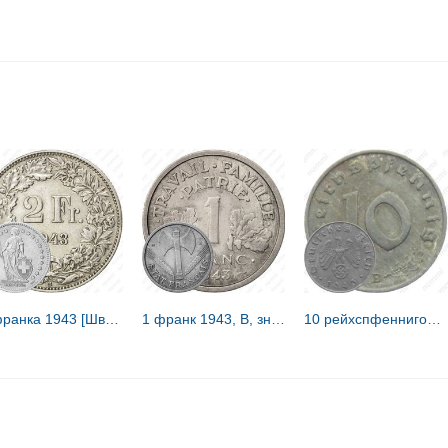
2 франка 1943 [Швейцария]
1 франк 1943, В, знак монетного двора: "B" - Бомон-ле-Роже [Франция]
10 рейхспфеннигов 1943 [Германия / Третий рейх]