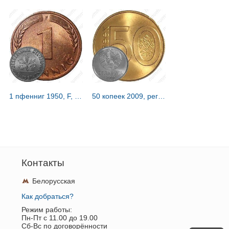
1 пфенниг 1950, F, знак монетного двора: "F" - Штутгарт [Германия / ФРГ]
50 копеек 2009, регулярный чекан Беларуси [Беларусь]
Контакты
Белорусская
Как добраться?
Режим работы:
Пн-Пт c 11.00 до 19.00
Сб-Вс по договорённости