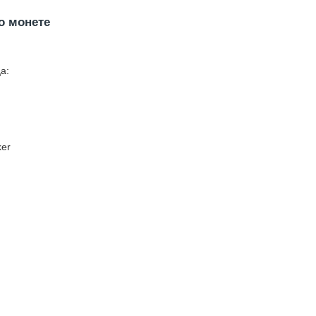
о монете
а:
ker