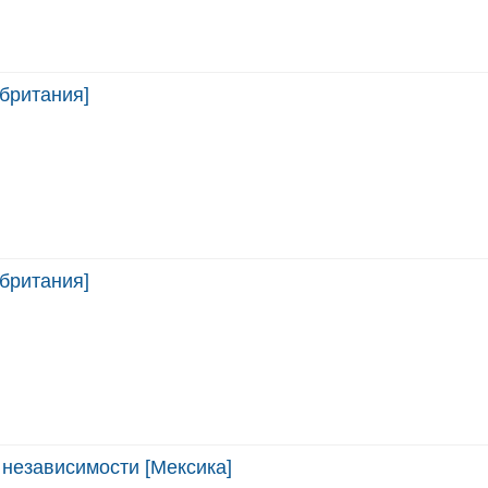
британия]
британия]
т независимости [Мексика]