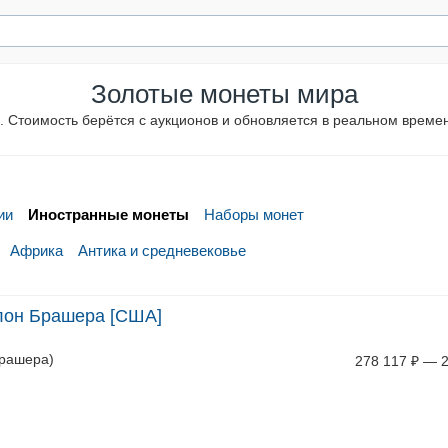
Золотые монеты мира
 Стоимость берётся с аукционов и обновляется в реальном време
ии
Иностранные монеты
Наборы монет
Африка
Антика и средневековье
блон Брашера [США]
Брашера)
278 117
₽
—