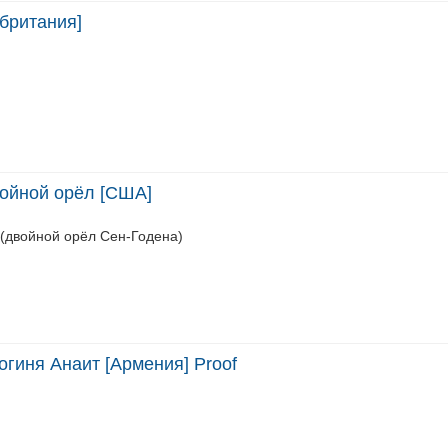
британия]
войной орёл [США]
 (двойной орёл Сен-Годена)
огиня Анаит [Армения] Proof