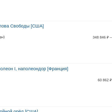
олова Свободы [США]
ды)
348 846
₽
олеон I, наполеондор [Франция]
60 862
₽
войной орёл [США]