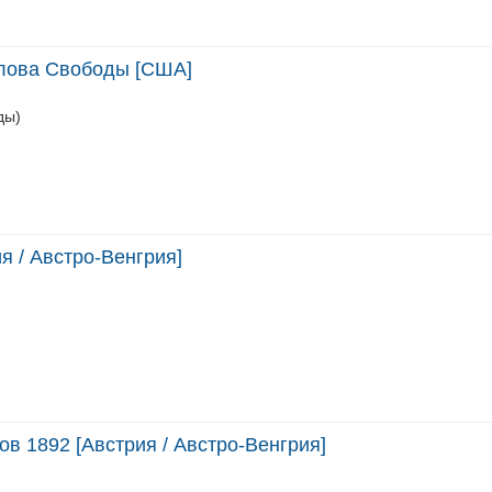
олова Свободы [США]
ды)
я / Австро-Венгрия]
в 1892 [Австрия / Австро-Венгрия]