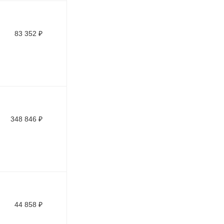
83 352
₽
348 846
₽
44 858
₽