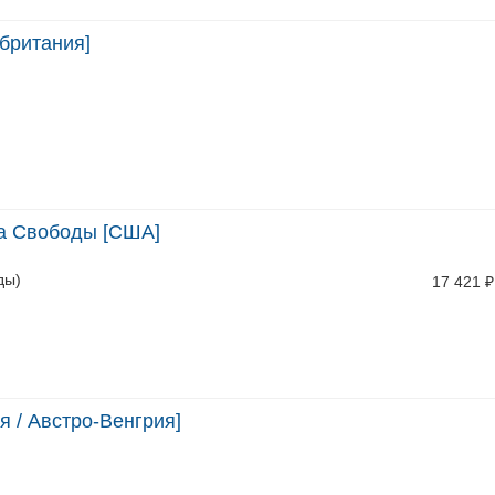
британия]
ва Свободы [США]
ды)
17 421
₽
я / Австро-Венгрия]