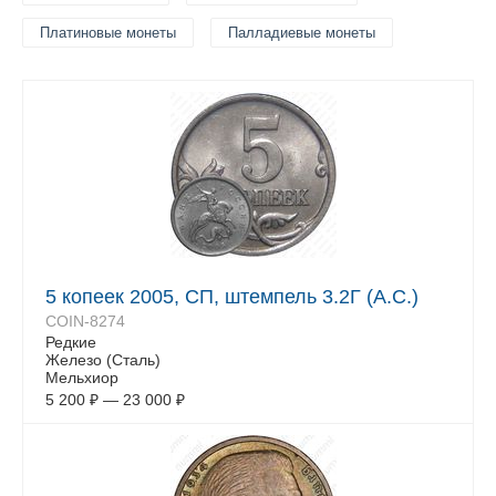
Платиновые монеты
Палладиевые монеты
5 копеек 2005, СП, штемпель 3.2Г (А.С.)
COIN-8274
Редкие
Железо (Сталь)
Мельхиор
5 200
₽
—
23 000
₽