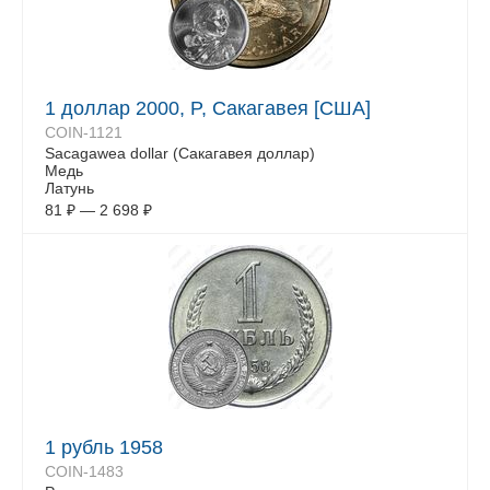
1 доллар 2000, P, Сакагавея [США]
COIN-1121
Sacagawea dollar (Сакагавея доллар)
Медь
Латунь
81
₽
—
2 698
₽
1 рубль 1958
COIN-1483