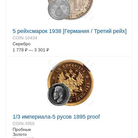
5 рейхсмарок 1938 [Германия / Третий рейх]
COIN-10434
Серебро
1 778
₽
—
3 301
₽
1/3 империала-5 русов 1895 proof
COIN-3955
Пробные
Золото