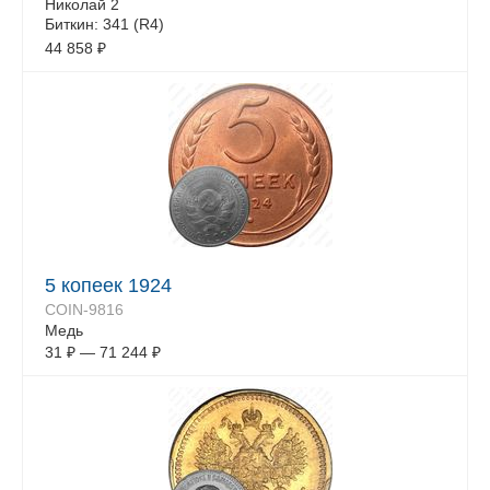
Николай 2
Биткин: 341 (R4)
44 858
₽
5 копеек 1924
COIN-9816
Медь
31
₽
—
71 244
₽