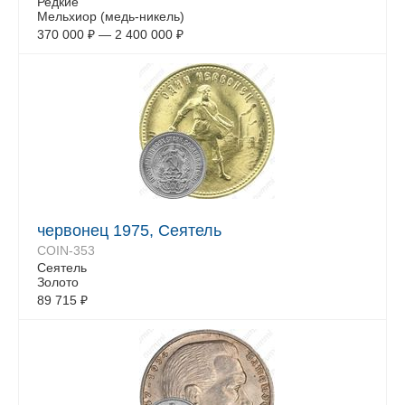
Редкие
Мельхиор (медь-никель)
370 000
₽
—
2 400 000
₽
червонец 1975, Сеятель
COIN-353
Сеятель
Золото
89 715
₽