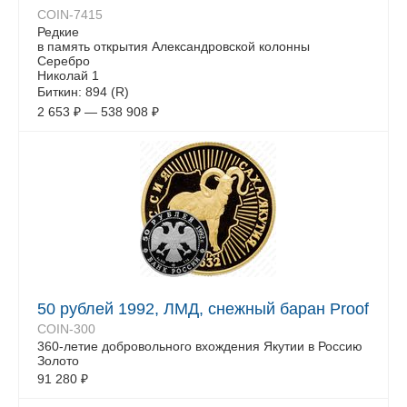
COIN-7415
Редкие
в память открытия Александровской колонны
Серебро
Николай 1
Биткин: 894 (R)
2 653
₽
—
538 908
₽
50 рублей 1992, ЛМД, снежный баран Proof
COIN-300
360-летие добровольного вхождения Якутии в Россию
Золото
91 280
₽