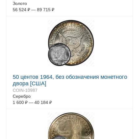
Золото
56 524
₽
—
89 715
₽
50 центов 1964, без обозначения монетного
двора [США]
COIN-10987
Серебро
1 600
₽
—
40 184
₽