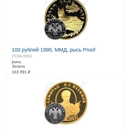
100 рублей 1995, ММД, рысь Proof
COIN-9961
рысь
Золото
163 991
₽