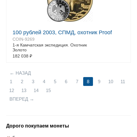
100 рублей 2003, СПМД, охотник Proof
COIN-9269
1-я Камчатская экспедиция. Охотник
Золото
182 038
₽
НАЗАД
1
2
3
4
5
6
7
8
9
10
11
12
13
14
15
ВПЕРЕД
Дорого покупаем монеты