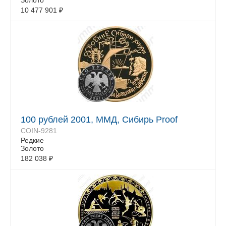
Золото
10 477 901
₽
100 рублей 2001, ММД, Сибирь Proof
COIN-9281
Редкие
Золото
182 038
₽