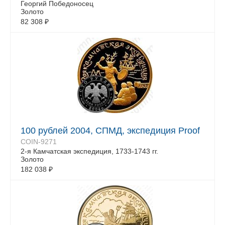
Георгий Победоносец
Золото
82 308
₽
100 рублей 2004, СПМД, экспедиция Proof
COIN-9271
2-я Камчатская экспедиция, 1733-1743 гг.
Золото
182 038
₽