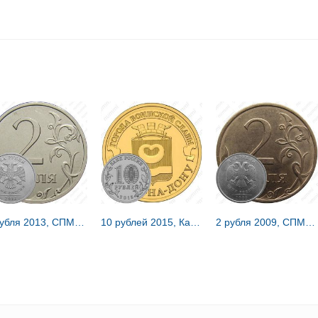
2 рубля 2013, СПМД, штемпель 2.2 (Ю.К.), 4.21 (А.С.), на верхнем листе прорези широкие, сглажены
10 рублей 2015, Калач-на-Дону
2 рубля 2009, СПМД, магнитные, плакированные мельхиоровым сплавом