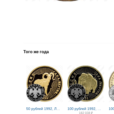
Того же года
50 рублей 1992, ЛМД, снежный баран Proof
100 рублей 1992, ММД, мамонт Proof
182 038
₽