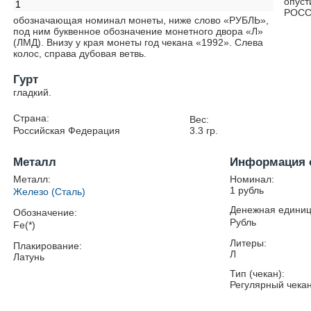
опуст
1
РОСС
обозначающая номинал монеты, ниже слово «РУБЛЬ»,
под ним буквенное обозначение монетного двора «Л»
(ЛМД). Внизу у края монеты год чекана «1992». Слева
колос, справа дубовая ветвь.
Гурт
гладкий.
Страна:
Вес:
Российская Федерация
3.3
гр.
Металл
Информация 
Металл:
Номинал:
1 рубль
Железо (Сталь)
Денежная единиц
Обозначение:
Рубль
Fe(*)
Литеры:
Плакирование:
Л
Латунь
Тип (чекан):
Регулярный чека