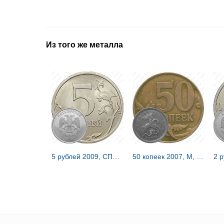
Из того же металла
5 рублей 2009, СПМД, магнитные, штемпель Г, знак СПМД приподнят, немного сдвинут вправо
50 копеек 2007, М, перепутка