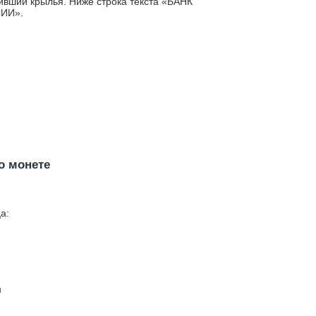
ивший крылья. Ниже строка текста «БАНК
ИИ».
о монете
а:
н