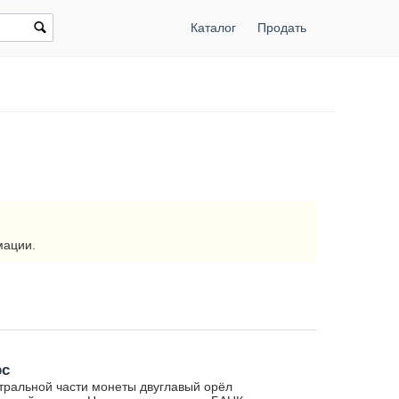
Каталог
Продать
мации.
рс
тральной части монеты двуглавый орёл