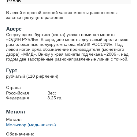
РУБЛЬ
В левой и правой-нижней частях монеты расположены
завитки цветущего растения.
Аверс
Сверху вдоль буртика (канта) указан номинал монеты
«ОДИН РУБЛЬ». В середине монеты двуглавый орел и ниже
расположенные полукругом слова «БАНК РОССИИ». Под
левой ногой орла обозначение производителя (монетного
двора) «ММД». Внизу у края монеты год чекана «2006», над
годом две заострённые разнонаправленные линии с точкой.
Гурт
рубчатый (110 рифлений).
Страна:
Российская
Вес:
Федерация
3.25
гр.
Металл
Металл:
Мельхиор (медь-никель)
Обозначение: