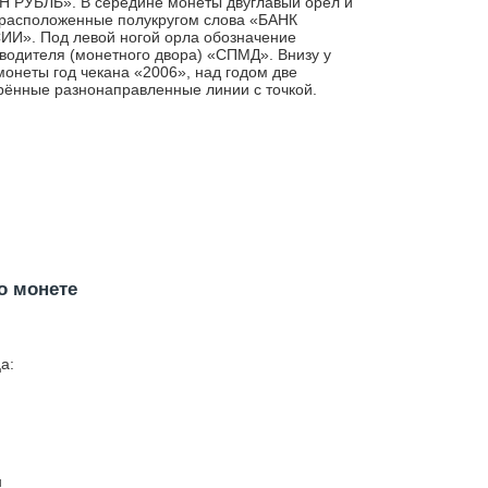
 РУБЛЬ». В середине монеты двуглавый орел и
расположенные полукругом слова «БАНК
И». Под левой ногой орла обозначение
водителя (монетного двора) «СПМД». Внизу у
монеты год чекана «2006», над годом две
рённые разнонаправленные линии с точкой.
о монете
а:
н