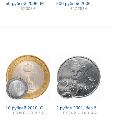
50 рублей 2006, ММД, Кремль Proof
200 рублей 2006, ММД, парламентаризм Proof
82 308
₽
327 252
₽
10 рублей 2010, СПМД, Пермский край
2 рубля 2001, без букв
1 939
₽
—
3 306
₽
10 924
₽
—
14 314
₽