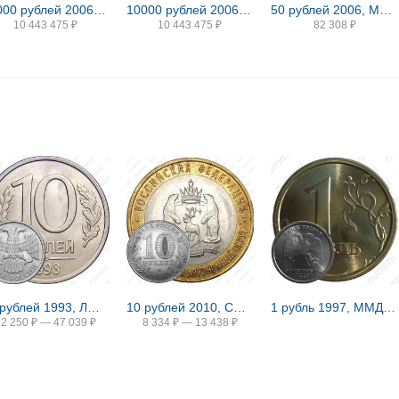
10000 рублей 2006, ММД, Кремль Proof
10000 рублей 2006, ММД, парламентаризм Proof
50 рублей 2006, ММД, Победоносец
10 443 475
₽
10 443 475
₽
82 308
₽
10 рублей 1993, ЛМД, немагнитные
10 рублей 2010, СПМД, ЯНАО
1 рубль 1997, ММД, широкий кант
22 250
₽
—
47 039
₽
8 334
₽
—
13 438
₽