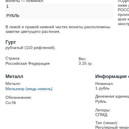
монеты — номинал:
«ОДИН
ниже 
1
РОССИ
произ
РУБЛЬ
края 
заост
В левой и правой-нижней частях монеты расположены
завитки цветущего растения.
Гурт
рубчатый (110 рифлений).
Страна:
Вес:
Российская Федерация
3.25
гр.
Металл
Информация 
Металл:
Номинал:
1 рубль
Мельхиор (медь-никель)
Денежная единиц
Обозначение:
Рубль
Cu-Ni
Литеры:
СПМД
Тип (чекан):
Регулярный чека