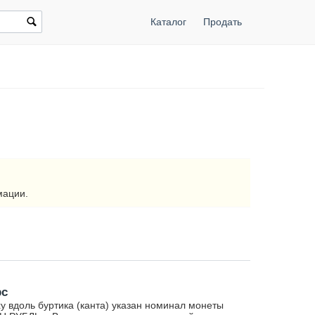
Каталог
Продать
мации.
рс
у вдоль буртика (канта) указан номинал монеты