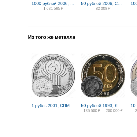
1000 рублей 2006, ММД, фрегат Мир Proof
50 рублей 2006, СПМД, Победоносец
1 631 565
₽
82 308
₽
Из того же металла
1 рубль 2001, СПМД, СНГ
50 рублей 1993, ЛМД, биметаллические
135 500
₽
—
200 000
₽