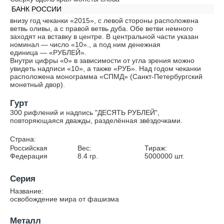
БАНК РОССИИ
внизу год чеканки «2015», с левой стороны расположена
ветвь оливы, а с правой ветвь дуба. Обе ветви немного
заходят на вставку в центре. В центральной части указан
номинал — число «10»., а под ним денежная
единица — «РУБЛЕЙ».
Внутри цифры «0» в зависимости от угла зрения можно
увидеть надписи «10», а также «РУБ». Над годом чеканки
расположена монограмма «СПМД» (Санкт-Петербургский
монетный двор).
Гурт
300 рифлений и надпись "ДЕСЯТЬ РУБЛЕЙ",
повторяющаяся дважды, разделённая звёздочками.
Страна:
Российская
Вес:
Тираж:
Федерация
8.4
гр.
5000000
шт.
Серия
Название:
освобождение мира от фашизма
Металл