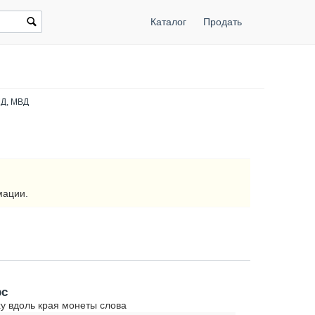
Каталог
Продать
МД, МВД
мации.
рс
у вдоль края монеты слова