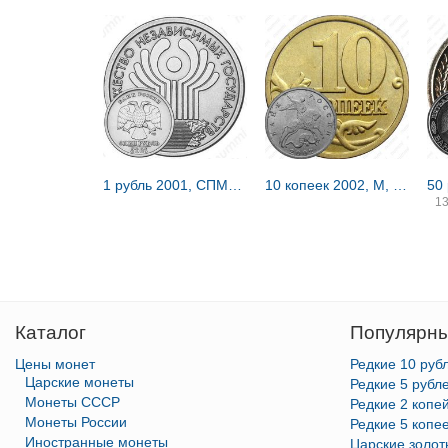
1 рубль 2001, СПМД, СНГ
10 копеек 2002, М, штемпель 1Г (Ю.К.), 1.3Б2 (А.С.) вариант расположения буквы М
1
Каталог
Популярны
Цены монет
Редкие 10 руб
Царские монеты
Редкие 5 рубл
Монеты СССР
Редкие 2 копе
Монеты России
Редкие 5 копе
Иностранные монеты
Царские золо