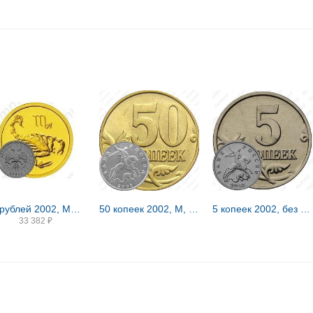
25 рублей 2002, ММД, Скорпион
50 копеек 2002, М, штемпель 1Е (Ю.К.), 1.2В (А.С.) вариант расположения буквы М
5 копеек 2002, без обозначения монетного двора
33 382
₽