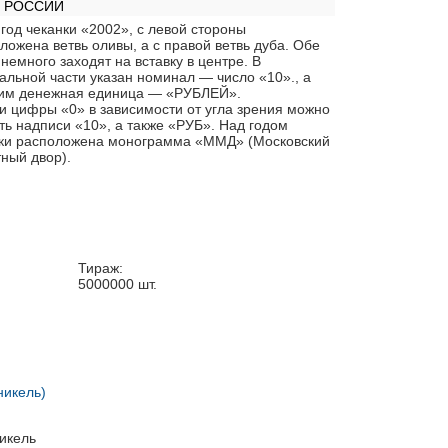
К РОССИИ
 год чеканки «2002», с левой стороны
ложена ветвь оливы, а с правой ветвь дуба. Обе
 немного заходят на вставку в центре. В
альной части указан номинал — число «10»., а
ним денежная единица — «РУБЛЕЙ».
и цифры «0» в зависимости от угла зрения можно
ть надписи «10», а также «РУБ». Над годом
ки расположена монограмма «ММД» (Московский
ный двор).
Тираж:
5000000
шт.
никель)
икель