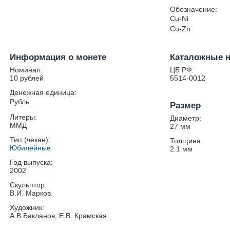
Обозначение:
Cu-Ni
Cu-Zn
Информация о монете
Каталожные 
Номинал:
ЦБ РФ:
10 рублей
5514-0012
Денежная единица:
Рубль
Размер
Литеры:
Диаметр:
ММД
27
мм
Тип (чекан):
Толщина:
Юбилейные
2.1
мм
Год выпуска:
2002
Скульптор:
В.И. Марков.
Художник:
А В Бакланов, Е.В. Крамская.