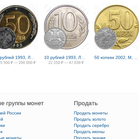
50 рублей 1993, ЛМД, биметаллические
10 рублей 1993, ЛМД, немагнитные
50 копеек 2002, М, штемпель 1Е (Ю.К.), 1.2В (А.С.) вариант расположения буквы М
35 500
₽
—
200 000
₽
22 250
₽
—
47 039
₽
е группы монет
Продать
лей России
Продать монеты
ей
Продать золото
йки
Продать серебро
ек
Продать иконы
тые монеты
Продать значки