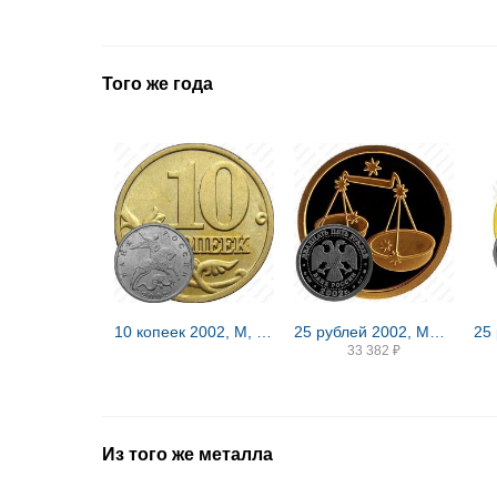
Того же года
10 копеек 2002, М, штемпель 1Г (Ю.К.), 1.3Б2 (А.С.) вариант расположения буквы М
25 рублей 2002, ММД, Весы
33 382
₽
Из того же металла