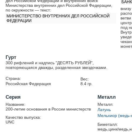
дел Российской Федерации и внутренних войск
БАН
Министерства внутренних дел Российской Федерации,
внизу
по окружности — текст:
распо
МИНИСТЕРСТВО ВНУТРЕННИХ ДЕЛ РОССИЙСКОЙ
ветви
ФЕДЕРАЦИИ
центр
под 
Внутр
увиде
чекан
монет
Гурт
300 рифлений и надпись "ДЕСЯТЬ РУБЛЕЙ",
повторяющаяся дважды, разделенная звездочками.
Страна:
Вес:
Российская Федерация
8.4
гр.
Серия
Металл
Название:
Металл:
200-летие основания в России министерств
Латунь
Мельхиор (медь-
Качество выпуска:
UNC
Биметалл:
медь,цинк/медь,н