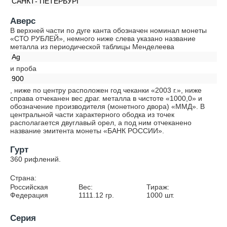
САНКТ- ПЕТЕРБУРГ
Аверс
В верхней части по дуге канта обозначен номинал монеты
«СТО РУБЛЕЙ», немного ниже слева указано название
металла из периодической таблицы Менделеева
Ag
и проба
900
, ниже по центру расположен год чеканки «2003 г.», ниже
справа отчеканен вес драг. металла в чистоте «1000,0» и
обозначение производителя (монетного двора) «ММД». В
центральной части характерного ободка из точек
располагается двуглавый орел, а под ним отчеканено
название эмитента монеты «БАНК РОССИИ».
Гурт
360 рифлений.
Страна:
Российская
Вес:
Тираж:
Федерация
1111.12
гр.
1000
шт.
Серия