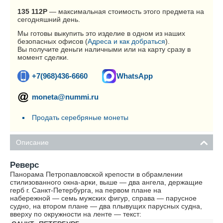
135 112
Р
— максимальная стоимость этого предмета на
сегодняшний день.
Мы готовы выкупить это изделие в одном из наших
безопасных офисов (
Адреса и как добраться
).
Вы получите деньги наличными или на карту сразу в
момент сделки.
+7(968)436-6660
WhatsApp
moneta@nummi.ru
Продать серебряные монеты
Описание
Реверс
Панорама Петропавловской крепости в обрамлении
стилизованного окна-арки, выше — два ангела, держащие
герб г. Санкт-Петербурга, на первом плане на
набережной — семь мужских фигур, справа — парусное
судно, на втором плане — два плывущих парусных судна,
вверху по окружности на ленте — текст: