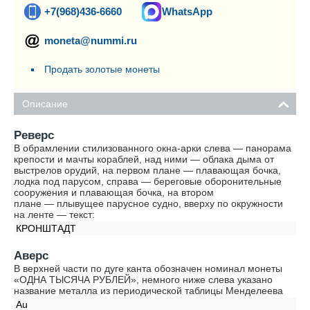
+7(968)436-6660
WhatsApp
moneta@nummi.ru
Продать золотые монеты
Описание
Реверс
В обрамлении стилизованного окна-арки слева — панорама
крепости и мачты кораблей, над ними — облака дыма от
выстрелов орудий, на первом плане — плавающая бочка,
лодка под парусом, справа — береговые оборонительные
сооружения и плавающая бочка, на втором
плане — плывущее парусное судно, вверху по окружности
на ленте — текст:
КРОНШТАДТ
Аверс
В верхней части по дуге канта обозначен номинал монеты
«ОДНА ТЫСЯЧА РУБЛЕЙ», немного ниже слева указано
название металла из периодической таблицы Менделеева
Au