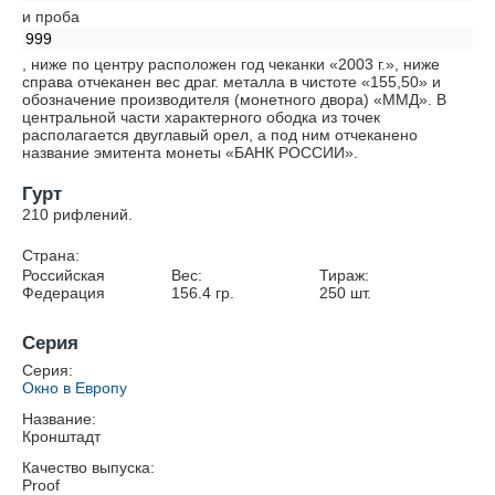
и проба
999
, ниже по центру расположен год чеканки «2003 г.», ниже
справа отчеканен вес драг. металла в чистоте «155,50» и
обозначение производителя (монетного двора) «ММД». В
центральной части характерного ободка из точек
располагается двуглавый орел, а под ним отчеканено
название эмитента монеты «БАНК РОССИИ».
Гурт
210 рифлений.
Страна:
Российская
Вес:
Тираж:
Федерация
156.4
гр.
250
шт.
Серия
Серия:
Окно в Европу
Название:
Кронштадт
Качество выпуска:
Proof