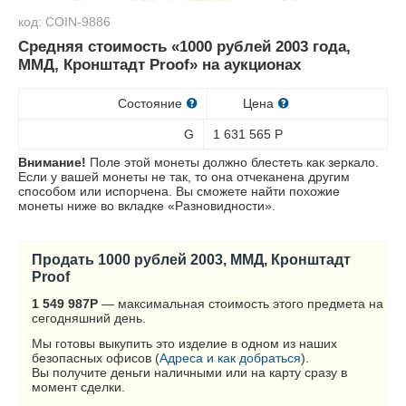
код: COIN-9886
Средняя стоимость «1000 рублей 2003 года,
ММД, Кронштадт Proof» на аукционах
Состояние
Цена
G
1 631 565
Р
Внимание!
Поле этой монеты должно блестеть как зеркало.
Если у вашей монеты не так, то она отчеканена другим
способом или испорчена. Вы сможете найти похожие
монеты ниже во вкладке «Разновидности».
Продать 1000 рублей 2003, ММД, Кронштадт
Proof
1 549 987
Р
— максимальная стоимость этого предмета на
сегодняшний день.
Мы готовы выкупить это изделие в одном из наших
безопасных офисов (
Адреса и как добраться
).
Вы получите деньги наличными или на карту сразу в
момент сделки.