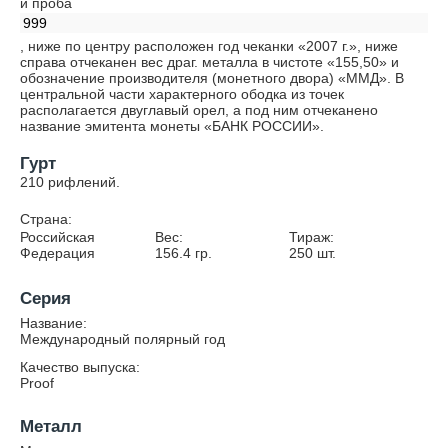
и проба
999
, ниже по центру расположен год чеканки «2007 г.», ниже
справа отчеканен вес драг. металла в чистоте «155,50» и
обозначение производителя (монетного двора) «ММД». В
центральной части характерного ободка из точек
располагается двуглавый орел, а под ним отчеканено
название эмитента монеты «БАНК РОССИИ».
Гурт
210 рифлений.
Страна:
Российская
Вес:
Тираж:
Федерация
156.4
гр.
250
шт.
Серия
Название:
Международный полярный год
Качество выпуска:
Proof
Металл