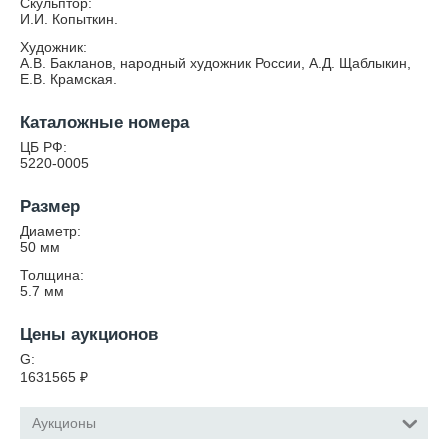
Скульптор:
И.И. Копыткин.
Художник:
А.В. Бакланов, народный художник России, А.Д. Щаблыкин,
Е.В. Крамская.
Каталожные номера
ЦБ РФ:
5220-0005
Размер
Диаметр:
50
мм
Толщина:
5.7
мм
Цены аукционов
G:
1631565
₽
Аукционы