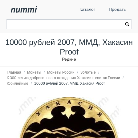
Каталог
Продать
10000 рублей 2007, ММД, Хакасия
Proof
Редкие
Главная
/
Монеты
/
Монеты России
/
Золотые
/
К 300-летию добровольного вхождения Хакасии в состав России
/
Юбилейные
/
10000 рублей 2007, ММД, Хакасия Proof