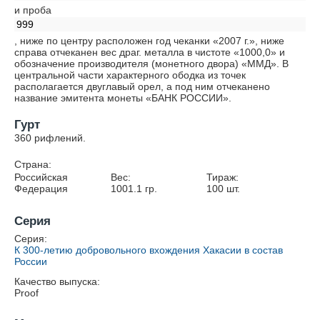
и проба
999
, ниже по центру расположен год чеканки «2007 г.», ниже
справа отчеканен вес драг. металла в чистоте «1000,0» и
обозначение производителя (монетного двора) «ММД». В
центральной части характерного ободка из точек
располагается двуглавый орел, а под ним отчеканено
название эмитента монеты «БАНК РОССИИ».
Гурт
360 рифлений.
Страна:
Российская
Вес:
Тираж:
Федерация
1001.1
гр.
100
шт.
Серия
Серия:
К 300-летию добровольного вхождения Хакасии в состав
России
Качество выпуска:
Proof