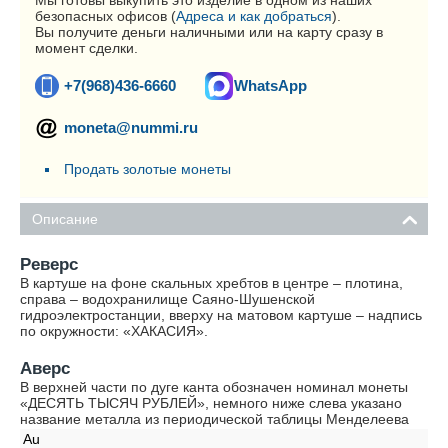
Мы готовы выкупить это изделие в одном из наших
безопасных офисов (
Адреса и как добраться
).
Вы получите деньги наличными или на карту сразу в
момент сделки.
+7(968)436-6660
WhatsApp
moneta@nummi.ru
Продать золотые монеты
Описание
Реверс
В картуше на фоне скальных хребтов в центре – плотина,
справа – водохранилище Саяно-Шушенской
гидроэлектростанции, вверху на матовом картуше – надпись
по окружности: «ХАКАСИЯ».
Аверс
В верхней части по дуге канта обозначен номинал монеты
«ДЕСЯТЬ ТЫСЯЧ РУБЛЕЙ», немного ниже слева указано
название металла из периодической таблицы Менделеева
Au