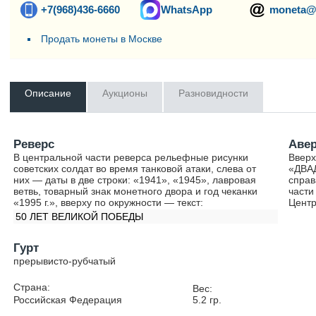
+7(968)436-6660
WhatsApp
moneta@
Продать монеты в Москве
Описание
Аукционы
Разновидности
Реверс
Аве
В центральной части реверса рельефные рисунки
Вверх
советских солдат во время танковой атаки, слева от
«ДВА
них — даты в две строки: «1941», «1945», лавровая
справ
ветвь, товарный знак монетного двора и год чеканки
части
«1995 г.», вверху по окружности — текст:
Центр
50 ЛЕТ ВЕЛИКОЙ ПОБЕДЫ
Гурт
прерывисто-рубчатый
Страна:
Вес:
Российская Федерация
5.2
гр.