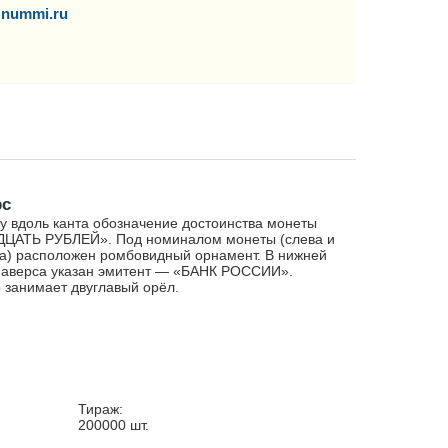
nummi.ru
рс
у вдоль канта обозначение достоинства монеты
ДЦАТЬ РУБЛЕЙ». Под номиналом монеты (слева и
а) расположен ромбовидный орнамент. В нижней
 аверса указан эмитент — «БАНК РОССИИ».
 занимает двуглавый орёл.
Тираж:
200000
шт.