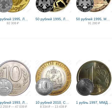
50 рублей 1995, ЛМД, рысь Proof
50 рублей 1995, ЛМД, ООН Proof
50 рублей 1995, ММД, церковь Proof
82 308
₽
91 280
₽
10 рублей 1993, ЛМД, немагнитные
10 рублей 2010, СПМД, ЯНАО
1 рубль 1997, ММД, широкий кант
22 250
₽
—
47 039
₽
8 334
₽
—
13 438
₽