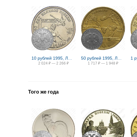
10 рублей 1995, ЛМД, тыл
50 рублей 1995, ЛМД, 50 лет Великой Победы
2 024
₽
—
2 266
₽
1 717
₽
—
1 948
₽
Того же года