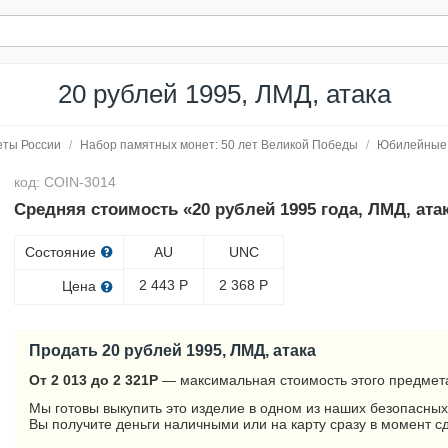
20 рублей 1995, ЛМД, атака
еты России
/
Набор памятных монет: 50 лет Великой Победы
/
Юбилейные
код: COIN-3014
Средняя стоимость «20 рублей 1995 года, ЛМД, ата
Состояние
AU
UNC
2 443
Р
2 368
Р
Цена
Продать 20 рублей 1995, ЛМД, атака
От 2 013 до 2 321
Р
— максимальная стоимость этого предмета
Мы готовы выкупить это изделие в одном из наших безопасных
Вы получите деньги наличными или на карту сразу в момент с