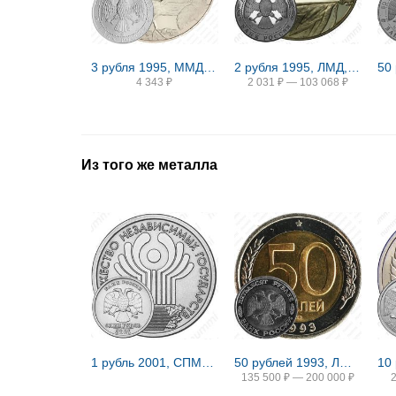
3 рубля 1995, ММД, соболь
2 рубля 1995, ЛМД, Парад Победы в Москве (Флаги у Кремлёвской стены), ошибка
4 343
₽
2 031
₽
—
103 068
₽
Из того же металла
1 рубль 2001, СПМД, СНГ
50 рублей 1993, ЛМД, биметаллические
135 500
₽
—
200 000
₽