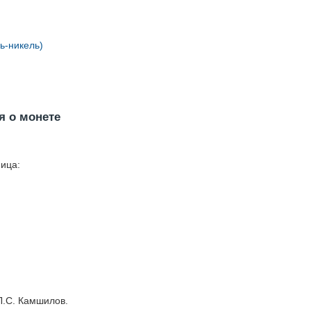
ь-никель)
 о монете
ица:
Л.С. Камшилов.