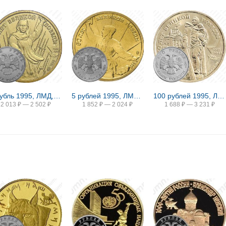
1 рубль 1995, ЛМД, Родина-мать
5 рублей 1995, ЛМД, комбат
100 рублей 1995, ЛМД, памятник
2 013
₽
—
2 502
₽
1 852
₽
—
2 024
₽
1 688
₽
—
3 231
₽