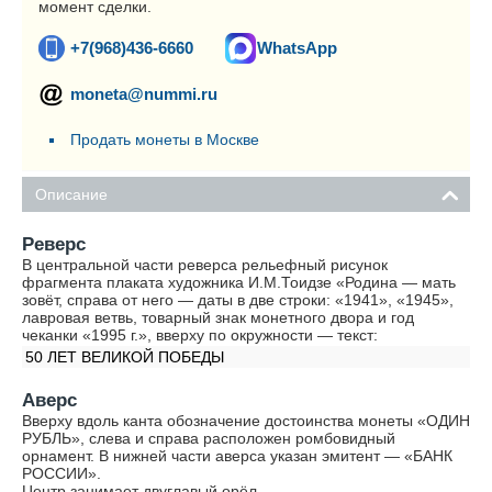
момент сделки.
+7(968)436-6660
WhatsApp
moneta@nummi.ru
Продать монеты в Москве
Описание
Реверс
В центральной части реверса рельефный рисунок
фрагмента плаката художника И.М.Тоидзе «Родина — мать
зовёт, справа от него — даты в две строки: «1941», «1945»,
лавровая ветвь, товарный знак монетного двора и год
чеканки «1995 г.», вверху по окружности — текст:
50 ЛЕТ ВЕЛИКОЙ ПОБЕДЫ
Аверс
Вверху вдоль канта обозначение достоинства монеты «ОДИН
РУБЛЬ», слева и справа расположен ромбовидный
орнамент. В нижней части аверса указан эмитент — «БАНК
РОССИИ».
Центр занимает двуглавый орёл.