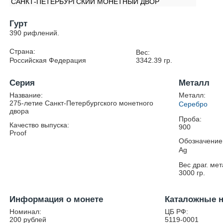
САНКТ-ПЕТЕРБУРГСКИЙ МОНЕТНЫЙ ДВОР
Гурт
390 рифлений.
Страна:
Вес:
Российская Федерация
3342.39
гр.
Серия
Металл
Название:
Металл:
275-летие Санкт-Петербургского монетного
Серебро
двора
Проба:
Качество выпуска:
900
Proof
Обозначение
Ag
Вес драг. мет
3000
гр.
Информация о монете
Каталожные 
Номинал:
ЦБ РФ:
200 рублей
5119-0001