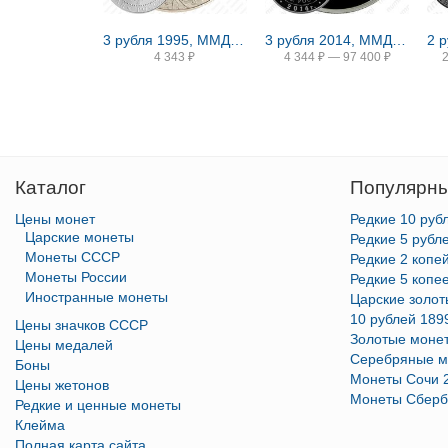
3 рубля 1995, ММД, соболь
3 рубля 2014, ММД, символ рубля proof
4 343
₽
4 344
₽
—
97 400
₽
Каталог
Популярны
Цены монет
Редкие 10 руб
Царские монеты
Редкие 5 рубл
Монеты СССР
Редкие 2 копе
Монеты России
Редкие 5 копе
Иностранные монеты
Царские золо
10 рублей 189
Цены значков СССР
Золотые моне
Цены медалей
Серебряные м
Боны
Монеты Сочи 
Цены жетонов
Монеты Сберб
Редкие и ценные монеты
Клейма
Полная карта сайта