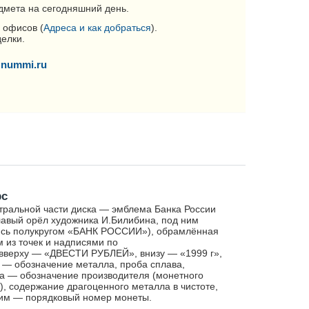
дмета на сегодняшний день.
 офисов (
Адреса и как добраться
).
делки.
nummi.ru
рс
тральной части диска — эмблема Банка России
лавый орёл художника И.Билибина, под ним
сь полукругом «БАНК РОССИИ»), обрамлённая
м из точек и надписями по
:вверху — «ДВЕСТИ РУБЛЕЙ», внизу — «1999 г»,
 — обозначение металла, проба сплава,
а — обозначение производителя (монетного
), содержание драгоценного металла в чистоте,
им — порядковый номер монеты.