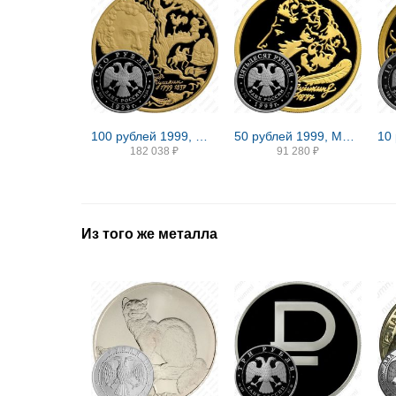
100 рублей 1999, ММД, сказки Пушкина Proof
50 рублей 1999, ММД, Пушкин Proof
182 038
₽
91 280
₽
Из того же металла