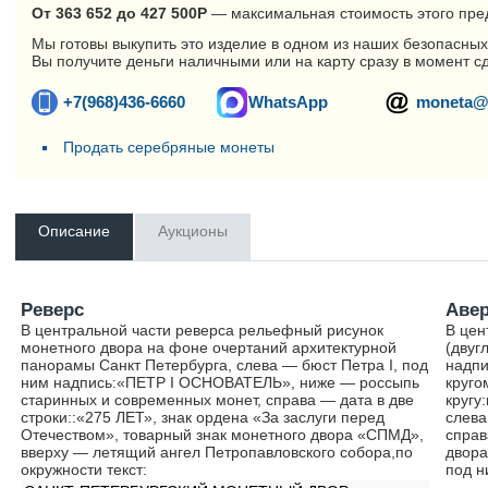
От 363 652 до 427 500
Р
— максимальная стоимость этого пре
Мы готовы выкупить это изделие в одном из наших безопасных
Вы получите деньги наличными или на карту сразу в момент с
+7(968)436-6660
WhatsApp
moneta@
Продать серебряные монеты
Описание
Аукционы
Реверс
Аве
В центральной части реверса рельефный рисунок
В цен
монетного двора на фоне очертаний архитектурной
(двуг
панорамы Санкт Петербурга, слева — бюст Петра I, под
надпи
ним надпись:«ПЕТР I ОСНОВАТЕЛЬ», ниже — россыпь
круго
старинных и современных монет, справа — дата в две
кругу
строки::«275 ЛЕТ», знак ордена «За заслуги перед
слева
Отечеством», товарный знак монетного двора «СПМД»,
справ
вверху — летящий ангел Петропавловского собора,по
двора
окружности текст:
под н