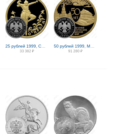
25 рублей 1999, СПМД, Раймонда Proof
50 рублей 1999, ММД, Кремль/Тяньаньмэнь Proof
33 382
₽
91 280
₽