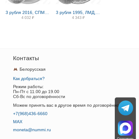
3 рубля 2016, СПМД, Победоносец
3 рубля 1995, ЛМД, соболь
4 032
₽
4 343
₽
Контакты
Белорусская
Как добраться?
Режим работы:
Пн-Пт c 11.00 до 19.00
Сб-Вс по договорённости
Можем принять вас в другое время по договорённости.
+7(968)436-6660
MAX
moneta@nummi.ru
Отправить