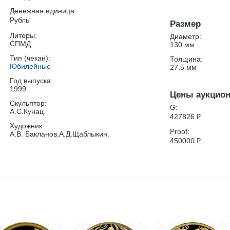
Денежная единица:
Рубль
Размер
Литеры:
Диаметр:
СПМД
130
мм
Тип (чекан):
Толщина:
Юбилейные
27.5
мм
Год выпуска:
1999
Цены аукцио
Скульптор:
G:
А.С.Кунац.
427826
₽
Художник:
Proof:
А.В. Бакланов,А.Д.Щаблыкин.
450000
₽