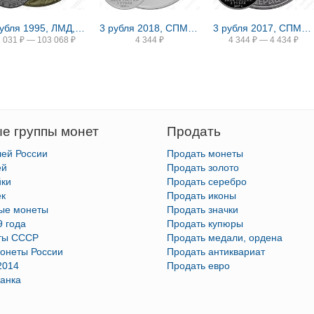
2 рубля 1995, ЛМД, Парад Победы в Москве (Флаги у Кремлёвской стены), ошибка
3 рубля 2018, СПМД, ЧМ по футболу
3 рубля 2017, СПМД, Кубок конфедераций Proof
2 031
₽
—
103 068
₽
4 344
₽
4 344
₽
—
4 434
₽
е группы монет
Продать
лей России
Продать монеты
ей
Продать золото
йки
Продать серебро
ек
Продать иконы
тые монеты
Продать значки
9 года
Продать купюры
ты СССР
Продать медали, ордена
онеты России
Продать антиквариат
2014
Продать евро
анка