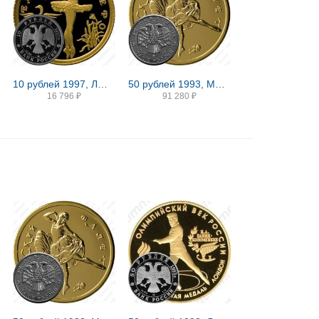
10 рублей 1997, ЛМД, Лебединое озеро Proof
50 рублей 1993, ММД, балет
16 796
₽
91 280
₽