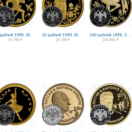
10 рублей 1996, ММД, Щелкунчик Proof
10 рублей 1999, ММД, Раймонда Proof
100 рублей 1999, СПМД, Раймонда, танцующая Раймонда
16 796
₽
16 796
₽
163 991
₽