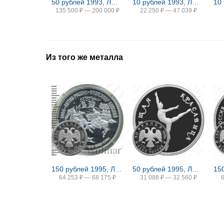
50 рублей 1993, ЛМД, биметаллические
10 рублей 1993, ЛМД, немагнитные
135 500
₽
—
200 000
₽
22 250
₽
—
47 039
₽
Из того же металла
150 рублей 1995, ЛМД, Невский Proof
50 рублей 1995, ЛМД, красавица Proof
64 253
₽
—
68 175
₽
31 088
₽
—
32 560
₽