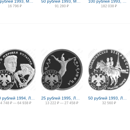
10 рублей 1993, ММД, балет Proof
50 рублей 1993, ММД, Рахманинов Proof
100 рублей 1993, ММД, Чайковский Proof
16 796
₽
91 280
₽
182 038
₽
150 рублей 1994, ЛМД, Врубель Proof
25 рублей 1995, ЛМД, красавица Proof
50 рублей 1993, ЛМД, участие Proof
64 748
₽
—
64 938
₽
13 222
₽
—
27 458
₽
32 560
₽