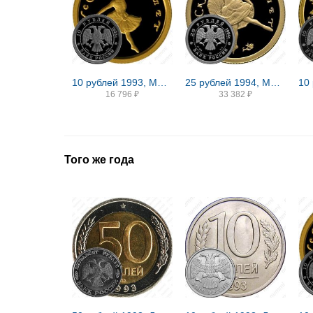
10 рублей 1993, ММД, балет Proof
25 рублей 1994, ММД, балет Proof
16 796
₽
33 382
₽
Того же года