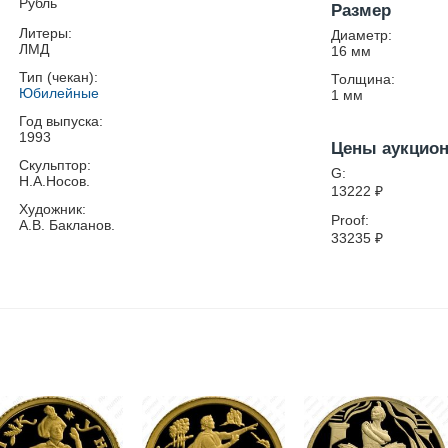
Рубль
Размер
Литеры:
Диаметр:
ЛМД
16
мм
Тип (чекан):
Толщина:
Юбилейные
1
мм
Год выпуска:
1993
Цены аукцио
Скульптор:
G:
Н.А.Носов.
13222
₽
Художник:
Proof:
А.В. Бакланов.
33235
₽