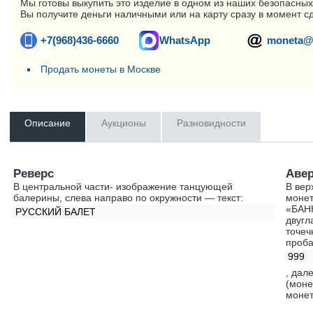
Мы готовы выкупить это изделие в одном из наших безопасных
Вы получите деньги наличными или на карту сразу в момент с
+7(968)436-6660
WhatsApp
moneta@
Продать монеты в Москве
Описание
Аукционы
Разновидности
Реверс
Аве
В центральной части- изображение танцующей
В вер
балерины, слева направо по окружности — текст:
монет
«БАНК
РУССКИЙ БАЛЕТ
двугл
точеч
проб
999
, дал
(моне
монет