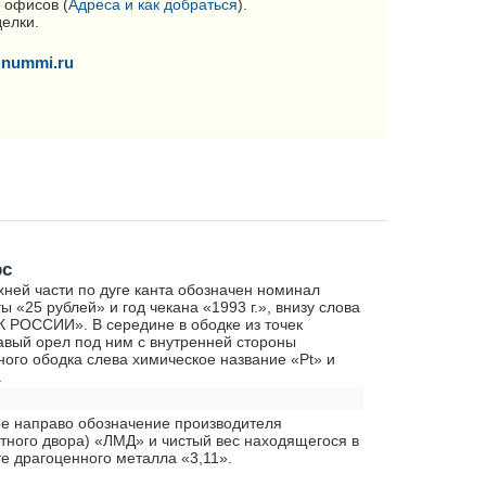
 офисов (
Адреса и как добраться
).
делки.
nummi.ru
рс
хней части по дуге канта обозначен номинал
ы «25 рублей» и год чекана «1993 г.», внизу слова
 РОССИИ». В середине в ободке из точек
авый орел под ним с внутренней стороны
ного ободка слева химическое название «Pt» и
а
ее направо обозначение производителя
тного двора) «ЛМД» и чистый вес находящегося в
е драгоценного металла «3,11».