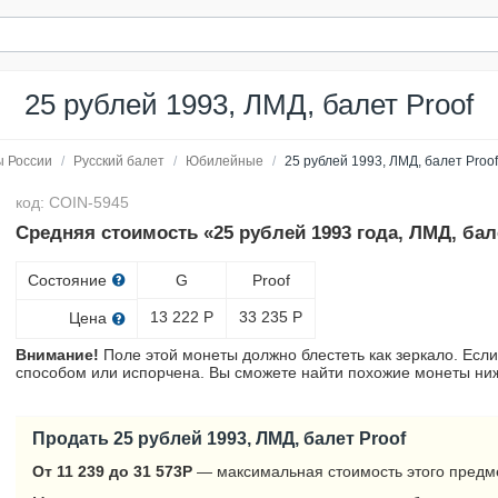
25 рублей 1993, ЛМД, балет Proof
 России
/
Русский балет
/
Юбилейные
/
25 рублей 1993, ЛМД, балет Proof
код: COIN-5945
Средняя стоимость «25 рублей 1993 года, ЛМД, бал
Состояние
G
Proof
13 222
Р
33 235
Р
Цена
Внимание!
Поле этой монеты должно блестеть как зеркало. Если
способом или испорчена. Вы сможете найти похожие монеты ниж
Продать 25 рублей 1993, ЛМД, балет Proof
От 11 239 до 31 573
Р
— максимальная стоимость этого предме