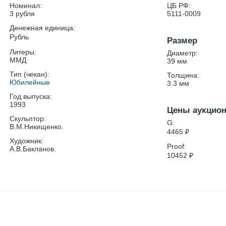
Номинал:
ЦБ РФ:
3 рубля
5111-0009
Денежная единица:
Рубль
Размер
Литеры:
Диаметр:
ММД
39
мм
Тип (чекан):
Толщина:
Юбилейные
3.3
мм
Год выпуска:
1993
Цены аукцио
Скульптор:
G:
В.М.Никищенко.
4465
₽
Художник:
Proof:
А.В.Бакланов.
10452
₽