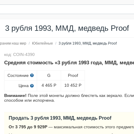
3 рубля 1993, ММД, медведь Proof
раним наш мир
/
Юбилейные
/
3 рубля 1993, ММД, медведь Proof
код: COIN-4390
Средняя стоимость «3 рубля 1993 года, ММД, медве
Состояние
G
Proof
4 465
Р
10 452
Р
Цена
Внимание!
Поле этой монеты должно блестеть как зеркало. Если
способом или испорчена.
Продать 3 рубля 1993, ММД, медведь Proof
От 3 795 до 9 929
Р
— максимальная стоимость этого предмета