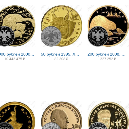
10000 рублей 2000, ММД, барс Proof
50 рублей 1995, ЛМД, рысь Proof
200 рублей 2008, ММД, бобр Proof
10 443 475
₽
82 308
₽
327 252
₽