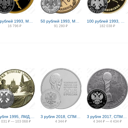
10 рублей 1993, ММД, балет Proof
50 рублей 1993, ММД, Рахманинов Proof
100 рублей 1993, ММД, Чайковский Proof
16 796
₽
91 280
₽
182 038
₽
2 рубля 1995, ЛМД, Парад Победы в Москве (Флаги у Кремлёвской стены), ошибка
3 рубля 2018, СПМД, ЧМ по футболу
3 рубля 2017, СПМД, Кубок конфедераций Proof
2 031
₽
—
103 068
₽
4 344
₽
4 344
₽
—
4 434
₽