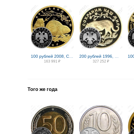
100 рублей 2008, СПМД, бобр, Золото
200 рублей 1996, ММД, тигр Proof
163 991
₽
327 252
₽
Того же года