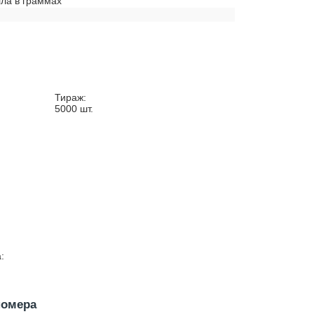
ла в граммах
0
Тираж:
5000
шт.
:
номера