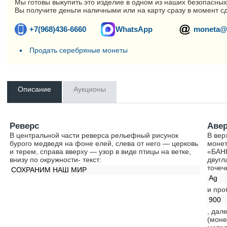
Мы готовы выкупить это изделие в одном из наших безопасных
Вы получите деньги наличными или на карту сразу в момент с
+7(968)436-6660
WhatsApp
moneta@
Продать серебряные монеты
Описание
Аукционы
Реверс
Аве
В центральной части реверса рельефный рисунок
В вер
бурого медведя на фоне елей, слева от него — церковь
монет
и терем, справа вверху — узор в виде птицы на ветке,
«БАНК
внизу по окружности- текст:
двугл
точеч
СОХРАНИМ НАШ МИР
Ag
и про
900
, дал
(моне