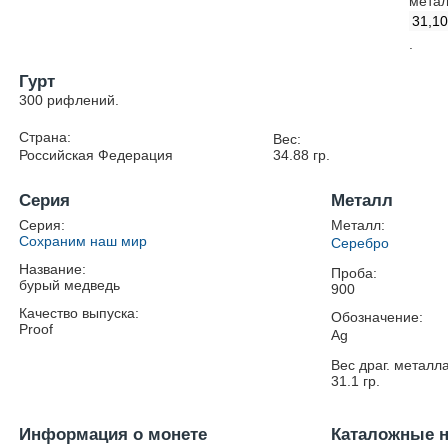
метал
31,1
.
Гурт
300 рифлений.
Страна:
Вес:
Российская Федерация
34.88
гр.
Серия
Металл
Серия:
Металл:
Сохраним наш мир
Серебро
Название:
Проба:
бурый медведь
900
Качество выпуска:
Обозначение:
Proof
Ag
Вес драг. металла
31.1
гр.
Информация о монете
Каталожные 