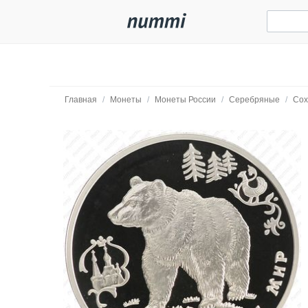
Главная
/
Монеты
/
Монеты России
/
Серебряные
/
Сох