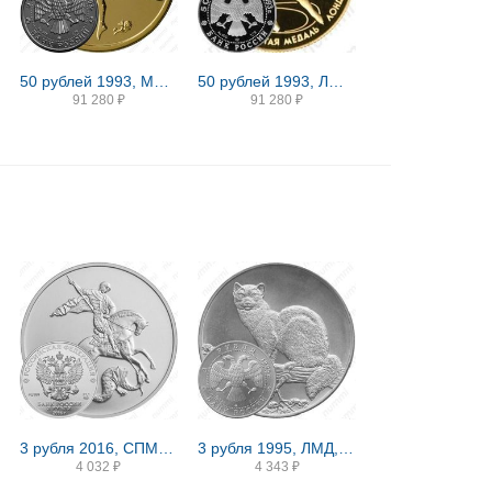
50 рублей 1993, ММД, балет
50 рублей 1993, ЛМД, медаль Proof
91 280
₽
91 280
₽
3 рубля 2016, СПМД, Победоносец
3 рубля 1995, ЛМД, соболь
4 032
₽
4 343
₽