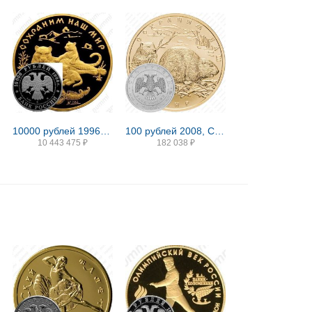
10000 рублей 1996, ММД, тигр Proof
100 рублей 2008, СПМД, бобр
10 443 475
₽
182 038
₽