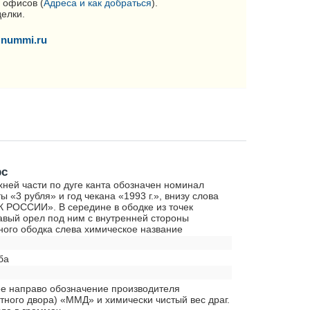
 офисов (
Адреса и как добраться
).
делки.
nummi.ru
рс
хней части по дуге канта обозначен номинал
ы «3 рубля» и год чекана «1993 г.», внизу слова
 РОССИИ». В середине в ободке из точек
авый орел под ним с внутренней стороны
ного ободка слева химическое название
ба
ее направо обозначение производителя
тного двора) «ММД» и химически чистый вес драг.