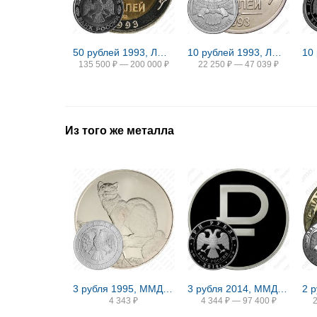
50 рублей 1993, ЛМД, биметаллические
10 рублей 1993, ЛМД, немагнитные
135 500
₽
—
200 000
₽
22 250
₽
—
47 039
₽
Из того же металла
3 рубля 1995, ММД, соболь
3 рубля 2014, ММД, символ рубля proof
4 343
₽
4 344
₽
—
97 400
₽