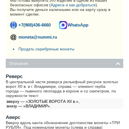
Мы готовы выкупить это изделие в одном из наших
безопасных офисов (
Адреса и как добраться
).
Вы получите деньги наличными или на карту сразу в
момент сделки.
+7(968)436-6660
WhatsApp
moneta@nummi.ru
Продать серебряные монеты
Описание
Реверс
В центральной части реверса рельефный рисунок золотых
ворот XII в. в г. Владимире, справа — элемент герба
города — львиного леопарда в короне и со скипетром, по
окружности текст:
вверху — «ЗОЛОТЫЕ ВОРОТА XII в.»,
внизу — «ВЛАДИМИР».
Аверс
Вверху вдоль канта обозначение достоинства монеты «ТРИ
РУБЛЯ». Под номиналом монеты (слева и справа)