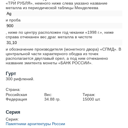
«ТРИ РУБЛЯ», немного ниже слева указано название
металла из периодической таблицы Менделеева
Ag
и проба
900
, ниже по центру расположен год чеканки «1998 г.», ниже
справа отчеканен вес драг. металла в чистоте
31,10
и обозначение производителя (монетного двора) «СПМД». В
центральной части характерного ободка из точек
располагается двуглавый орел, а под ним отчеканено
название эмитента монеты «БАНК РОССИИ».
Гурт
300 рифлений.
Страна:
Российская
Вес:
Тираж:
Федерация
34.88
гр.
15000
шт.
Серия
Серия:
Памятники архитектуры России