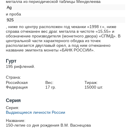
металла из периодической таблицы Менделеева
Ag
и проба
925
, ниже по центру расположен год чеканки «1998 г.», ниже
справа отчеканен вес драг. металла в чистоте «15,55» и
обозначение производителя (монетного двора) «СПМД». В
центральной части характерного ободка из точек
располагается двуглавый орел, а под ним отчеканено
название эмитента монеты «БАНК РОССИИ».
Гурт
195 рифлений.
Страна:
Российская
Вес:
Тираж:
Федерация
17
гр.
15000
шт.
Серия
Серия:
Выдающиеся личности России
Название:
150-летие со дня рождения В.М. Васнецова